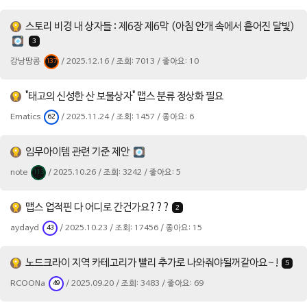
스토리 비경 내 상자들 : 제6장 제6막 (아침 안개 속에서 흩어진 달빛)
3
강낭땅콩
/ 2025.12.16 / 조회: 7013 / 좋아요: 10
137
"태고의 신성한 산 보물상자" 맵스 분류 정상화 필요
Ematics
/ 2025.11.24 / 조회: 1457 / 좋아요: 6
62
임무아이템 관련 기준 제안
note
/ 2025.10.26 / 조회: 3242 / 좋아요: 5
113
맵스 업적핀 다 어디로 간건가요???
2
aydayd
/ 2025.10.23 / 조회: 17456 / 좋아요: 15
43
노드크라이 지역 카테고리가 빨리 추가로 나와줘야될꺼같아요~!
5
RCOONa
/ 2025.09.20 / 조회: 3483 / 좋아요: 69
49