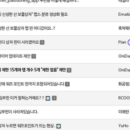
테일라
원신 genshin_paisitioning_app 무반응 어떻게 해결하나요?
Emati
의 신성한 산 보물상자" 맵스 분류 정상화 필요
흑막페
한 산 보물상자 맵 핀 어디갔어요..?
Pian
바다 상자 핀이 사라졌어요
1
OniDa
타이머 업데이트 제안
1
 제한 15개와 탭 개수 5개 "제한 없음" 제안
OniDa
1
화공펑
핀에 워프 포인트 핀까지 포함되어있습니다
1
RCOO
 임무핀 이거 말하는거에요??
1
미애련
임무핀이 사라져있습니다.
YuHo
자 누르면 워프포인트가 뜨는 현상..