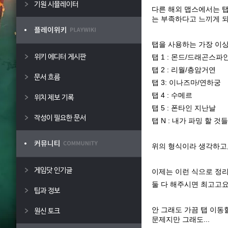
기원 시뮬레이터
다른 해외 맵스에서는 
는 부족하다고 느끼게 되
탭을 사용하는 가장 이
탭 1 : 몬드/드래곤스파
위키 에디터 게시판
탭 2 : 리월/층암거연
문서 흐름
탭 3: 이나즈마/연하궁
탭 4 : 수메르
위치 제보 기록
탭 5 : 폰타인 지난날
작성이 필요한 문서
탭 N : 내가 파밍 할 것들
위의 형식이라 생각하고
게임닷 인기글
이제는 이런 식으로 정리
둘 다 해주시면 최고고요.
팁과 정보
안 그래도 가끔 탭 이동할
원신 토크
문제지만 그래도...