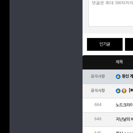
인기글
제목
원신 
공지사항
[
공지사항
664
646
지난날의 바