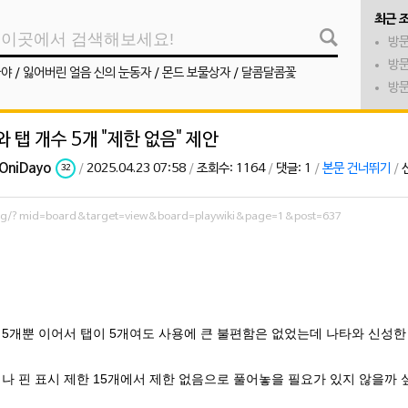
최근 
방문
방문
나야
/
잃어버린 얼음 신의 눈동자
/
몬드 보물상자
/
달콤달콤꽃
방문
와 탭 개수 5개 "제한 없음" 제안
OniDayo
/
2025.04.23 07:58
/
조회수: 1164
/
댓글: 1
/
본문 건너뛰기
/
32
.org/?mid=board&target=view&board=playwiki&page=1&post=637
5개뿐 이어서 탭이 5개여도 사용에 큰 불편함은 없었는데 나타와 신성
나 핀 표시 제한 15개에서 제한 없음으로 풀어놓을 필요가 있지 않을까