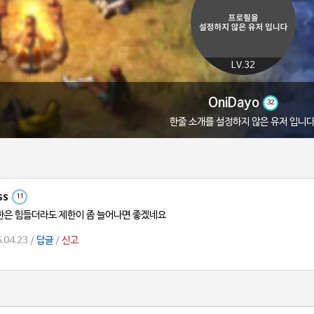
LV.32
OniDayo
32
한줄 소개를 설정하지 않은 유저 입니다
ss
11
한은 힘들더라도 제한이 좀 늘어나면 좋겠네요
.04.23 /
답글
/
신고