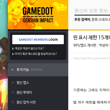
추천 검색어
,
분류:스네즈
핀 표시 제한 15개
위키/맵스 게시판
/
작성자:
게임닷 계정이 없으신가요?
아이디 혹은 패스워드를 분실하셨나요?
http://genshin.gamedot
원신 맵스
기존에는 그래도 지역이 
원신 투데이
탭 개수 제한을 해제하거
원신 업적 사전