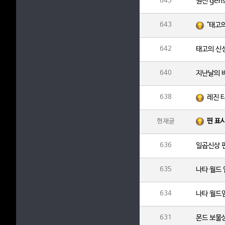
645
643
"태고
642
태고의 신성
640
지난날의 
638
레진 
핀 표시
현재글
636
일곱신상 
635
나타 월드
634
나타 월드
631
몬드 보물상