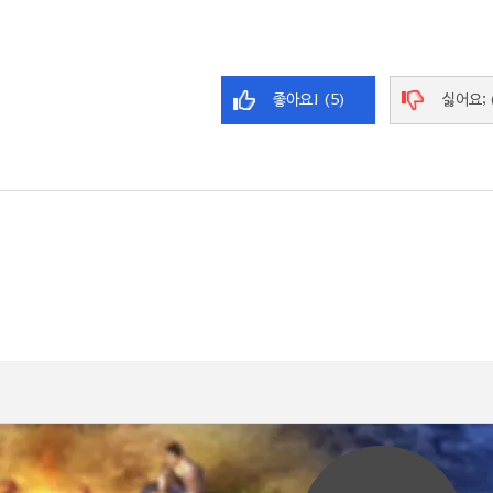
좋아요! (5)
싫어요; 