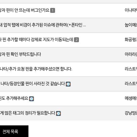
이나따
상자 핀이 안 뜨는데 버그인가요
1
눕이예
원신 맵스 내 업적 탭에 비경이 추가된 이슈에 관하여(+폰타인 비경 위치 오류)
화공펑
나 핀 추가할 때마다 강제로 지도가 이동되는데
2
아라라
상자 핀 확인 부탁드립니다
라스트
/나타/추가 요청 핀을 추가해주셨으면 합니다.
라스트
)나타/등장인물 핀이 사라진 것 같습니다
메셍메
핀도 추가해주세요
강낭땅
게 많은 태그의 정리가 필요합니다
전체 목록