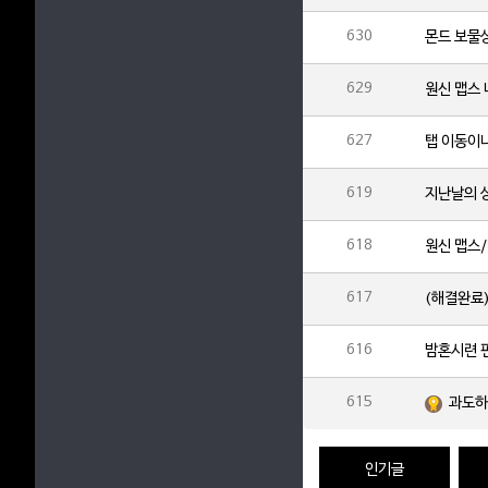
630
몬드 보물
629
627
탭 이동이
619
지난날의 
618
원신 맵스
617
(해결완료
616
밤혼시련 
615
과도하
인기글