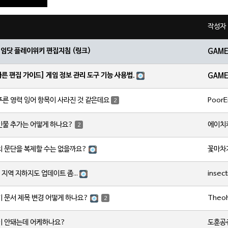
작성자
게임닷 플레이위키 편집지침 (링크)
GAM
빠른 편집 가이드] 게임 정보 관리 도구 기능 사용법.
GAM
PoorE
푸른 영력 잉어 항목이 사라진 것 같은데요
2
에이치
인물 추가는 어떻게 하나요?
2
꽃마차
의 문단을 복제할 수는 없을까요?
insect
지역 지하지도 업데이트 좀...
Theo
 문서 제목 변경 어떻게 하나요?
2
도훈공
이 안돼는데 어케하나요?