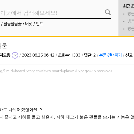
최근 
방문
방문
/
달콤달콤꽃
/
버섯
/
민트
방문
질문
지도용
/
2023.08.25 06:42
/
조회수: 1333
/
댓글: 2
/
본문 건너뛰기
/
신고
27
.org/?mid=board&target=view&board=playwiki&page=2&post=523
지하로 나뉘어졌잖아요..?
 다 끝내고 지하를 돌고 싶은데, 지하 태그가 붙은 핀들을 숨기는 기능은 