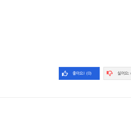
좋아요! (0)
싫어요; 