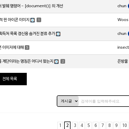
chun
 발췌 명령어 - [document()] 의 개선
Woos
적 핀 아이콘 이미지
1
chun
획득처 목록 갱신용 숨겨진 분류 추가
insect
본 이미지에 대해
5
은방울
름 계단이라는 명칭은 어디서 왔는지
2
전체 목록
1
2
3
4
5
6
7
8
9
10