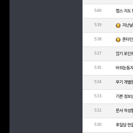
540
맵스 지도 
539
지난날
538
폰타인
537
앉기 포인
535
바위눈동
534
533
기본 정보
532
문서 작성할
530
후일담 핀