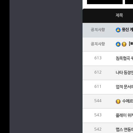
제목
원신 
공지사항
[
공지사항
613
침옥협곡 
612
나타 등장
611
업적 문서
544
수메르 
543
플레이 위키
542
맵스 연동