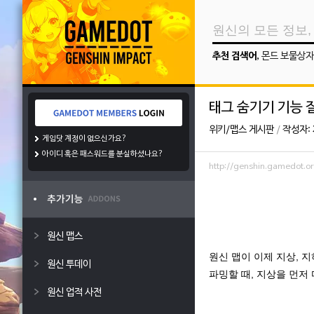
추천 검색어
,
몬드 보물상자
태그 숨기기 기능 
위키/맵스 게시판
/
작성자:
게임닷 계정이 없으신가요?
아이디 혹은 패스워드를 분실하셨나요?
http://genshin.gamedot
원신 맵스
원신 맵이 이제 지상, 
원신 투데이
파밍할 때, 지상을 먼저
원신 업적 사전