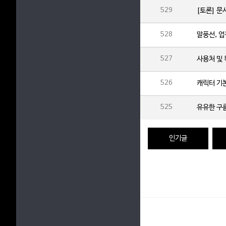
529
[토론] 문서
528
말풍선, 업
527
사용처 및 
526
캐릭터 기
525
유유한 구
인기글