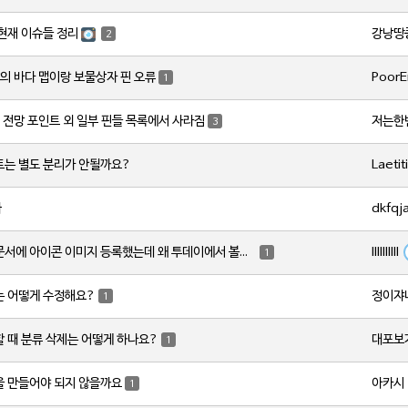
강낭땅
현재 이슈들 정리
2
PoorE
의 바다 맵이랑 보물상자 핀 오류
1
저는한
 전망 포인트 외 일부 핀들 목록에서 사라짐
3
Laetit
트는 별도 분리가 안될까요?
dkfqj
자
IllIIllIlI
무기 개별문서에 아이콘 이미지 등록했는데 왜 투데이에서 볼때는 안바뀌나여
1
정이쟈
는 어떻게 수정해요?
1
대포보
 때 분류 삭제는 어떻게 하나요?
1
아카시
을 만들어야 되지 않을까요
1