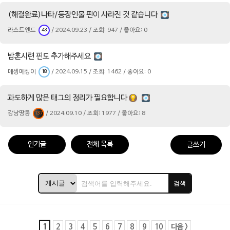
(해결완료)나타/등장인물 핀이 사라진 것 같습니다
라스트엔드
/ 2024.09.23 / 조회: 947 / 좋아요: 0
43
밤혼시련 핀도 추가해주세요
메셍메셍이
/ 2024.09.15 / 조회: 1462 / 좋아요: 0
18
과도하게 많은 태그의 정리가 필요합니다
강낭땅콩
/ 2024.09.10 / 조회: 1977 / 좋아요: 8
137
인기글
전체 목록
글쓰기
검색
1
2
3
4
5
6
7
8
9
10
다음 >