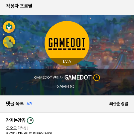
작성자 프로필
LV.A
GAMEDOT
GAMEDOT 관리자
A
GAMEDOT
댓글 목록
5개
최신순 정렬
잠자는앙쥬
50
오오오 대박!!