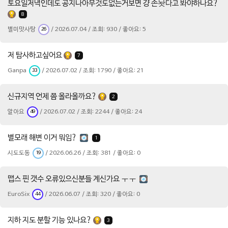
토요일저녁인데도 공지나아무것도없는거보면 걍 손놧다고 봐야하나요?
8
별미맛사탕
/ 2026.07.04 / 조회: 930 / 좋아요: 5
26
저 탐사하고싶어요
7
Ganpa
/ 2026.07.02 / 조회: 1790 / 좋아요: 21
33
신규지역 언제 쯤 올라올까요?
2
알아요
/ 2026.07.02 / 조회: 2244 / 좋아요: 24
49
별모래 해변 이거 뭐임?
1
시도도동
/ 2026.06.26 / 조회: 381 / 좋아요: 0
19
맵스 핀 갯수 오류있으신분들 계신가요 ㅜㅜ
EuroSix
/ 2026.06.07 / 조회: 320 / 좋아요: 0
44
지하 지도 분할 기능 있나요?
3