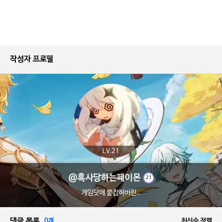
작성자 프로필
LV.21
@혹사당하는페이몬
21
게임닷에 붙잡혀버린...
댓글 목록
0개
최신순 정렬