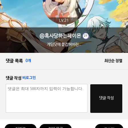
LV.21
@혹사당하는페이몬
21
게임닷에 붙잡혀버린...
댓글 목록
0개
최신순 정렬
댓글 작성
비로그인
댓글 작성