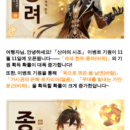
여행자님, 안녕하세요! 「산야의 시조」 이벤트 기원이 11
월 11일에 오픈됩니다——
「속세 한유·종려(바위)」
의 기
원 획득 확률이 대폭 증가합니다!
또한, 이벤트 기원을 통해 
「옥으로 엮은 봄·남연(바람)」 
「가시관의 은혜·로자리아(얼음)」 「무대를 빛내는 가인·
운근(바위)」
을 획득할 확률이 크게 증가한답니다~