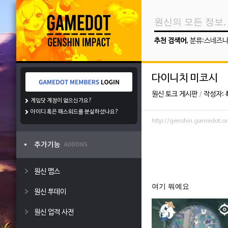
추천 검색어
,
분류:스네즈
다이니치 미코시
원신 토크 게시판
/
작성자:
게임닷 계정이 없으신가요?
아이디 혹은 패스워드를 분실하셨나요?
http://genshin.gamedot
원신 맵스
여기 뭐예요
원신 투데이
원신 업적 사전