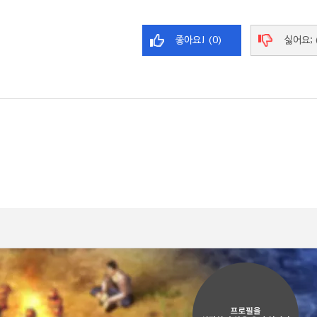
좋아요! (0)
싫어요; 