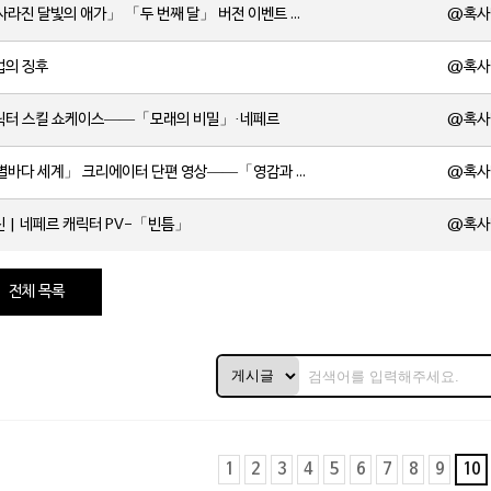
@혹사
[소식] 「사라진 달빛의 애가」 「두 번째 달」 버전 이벤트 알림 제1회
@혹사
법의 징후
@혹사
캐릭터 스킬 쇼케이스——「모래의 비밀」·네페르
@혹사
[소식] 「별바다 세계」 크리에이터 단편 영상——「영감과 함께 시작되는 여정」
@혹사
신 | 네페르 캐릭터 PV-「빈틈」
전체 목록
1
2
3
4
5
6
7
8
9
10