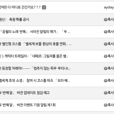
ayday
업적핀 다 어디로 간건가요???
2
@혹사
원신〉 축원 확률 공시
@혹사
[소식] 「『공월의 노래·반복』 사라진 달빛의 애가」 「두 번째 달」 버전 업데이트 안내
@혹사
[소식] 신규 별인형 코스튬 「별세계 보물·환상의 촛불 연회」 출시
@혹사
신 | 캐릭터 트레일러-「네페르: 그림자를 품은 뱀」
@혹사
[소식] 내가 등장할 차례야!——「멈추지 않는 독무·푸리나(물)」 확률 UP!
@혹사
[소식] 「별세계 초대·소생」 참여 시 코스튬 파츠 「모라 배낭」 획득 가능
@혹사
두 번째 달」 버전 업데이트 점검 예고
@혹사
두 번째 달」 버전 이벤트 기원 알림 제1회