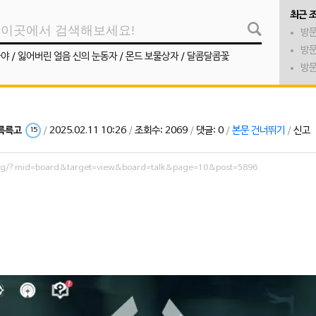
최근 
방문
방문
나야
/
잃어버린 얼음 신의 눈동자
/
몬드 보물상자
/
달콤달콤꽃
방문
륵륵고
/
2025.02.11 10:26
/
조회수: 2069
/
댓글: 0
/
본문 건너뛰기
/
신고
15
.org/?mid=board&target=view&board=talk&page=10&post=5896