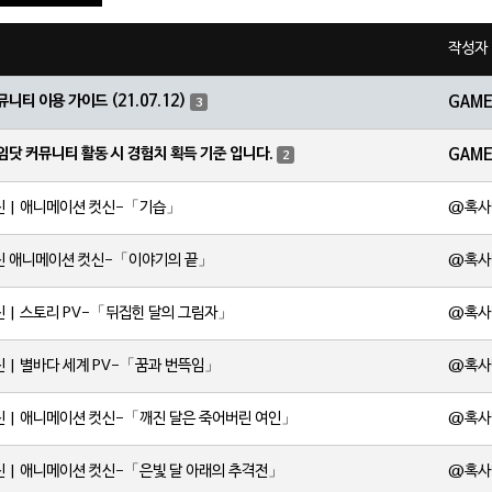
작성자
뮤니티 이용 가이드 (21.07.12)
GAM
3
임닷 커뮤니티 활동 시 경험치 획득 기준 입니다.
GAM
2
@혹사
원신 | 애니메이션 컷신-「기습」
@혹사
원신 애니메이션 컷신-「이야기의 끝」
@혹사
신 | 스토리 PV-「뒤집힌 달의 그림자」
@혹사
신 | 별바다 세계 PV-「꿈과 번뜩임」
@혹사
신 | 애니메이션 컷신-「깨진 달은 죽어버린 여인」
@혹사
신 | 애니메이션 컷신-「은빛 달 아래의 추격전」