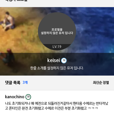
LV.19
keisei
19
한줄 소개를 설정하지 않은 유저 입니다.
댓글 목록
3개
최신순 정렬
kanochino
55
나도 초기화되거나 꽤 예전으로 되돌려진거같아서 현타옴 수메르는 반타작났
고 폰타인은 완전 초기화됐고 수메르 이전은 부분 초기화됐고 ㅋㅋㅋ