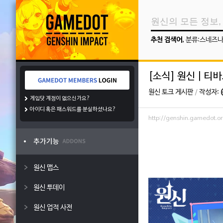
추천 검색어
,
분류:스네즈
[소식] 원신 | 티
원신 토크 게시판
/
작성자:
게임닷 계정이 없으신가요?
아이디 혹은 패스워드를 분실하셨나요?
http://genshin.gamedot
원신 맵스
원신 투데이
원신 업적 사전