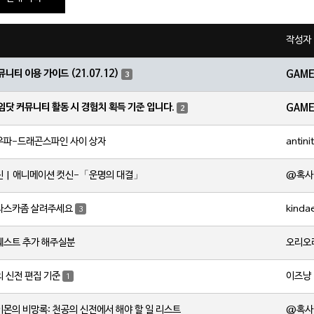
작성자
뮤니티 이용 가이드 (21.07.12)
GAM
3
임닷 커뮤니티 활동 시 경험치 획득 기준 입니다.
GAM
2
antini
우파-드래곤스파인 사이 상자
@혹사
원신 | 애니메이션 컷신-「운명의 대결」
kinda
차스카좀 살려주세요
3
오리오
든퀘스트 추가 해주실분
이즈냥
 신전 편집 기준
1
@혹사
이몬의 비망록: 천공의 신전에서 해야 할 일 리스트