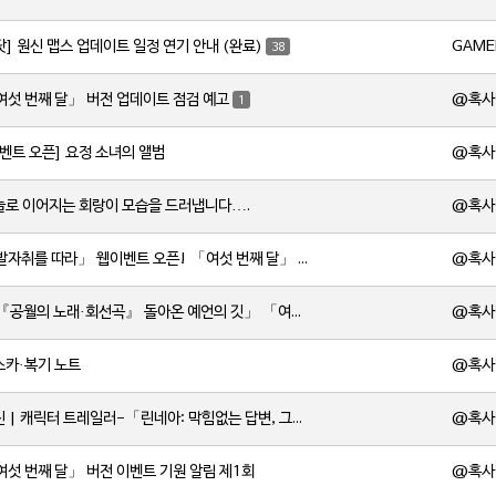
GAME
닷] 원신 맵스 업데이트 일정 연기 안내 (완료)
38
@혹사
여섯 번째 달」 버전 업데이트 점검 예고
1
@혹사
이벤트 오픈] 요정 소녀의 앨범
@혹사
하늘로 이어지는 회랑이 모습을 드러냅니다….
@혹사
[소식] 「발자취를 따라」 웹이벤트 오픈! 「여섯 번째 달」 버전 신규 지역에서 모험을 이
@혹사
[소식] 「『공월의 노래·회선곡』 돌아온 예언의 깃」 「여섯 번째 달」 버전 업데이트 안내
@혹사
스카·복기 노트
@혹사
[소식] 원신 | 캐릭터 트레일러-「린네아: 막힘없는 답변, 그리고 멈추지 않는 호기심!」
@혹사
여섯 번째 달」 버전 이벤트 기원 알림 제1회