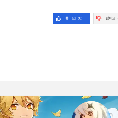
좋아요! (0)
싫어요; 