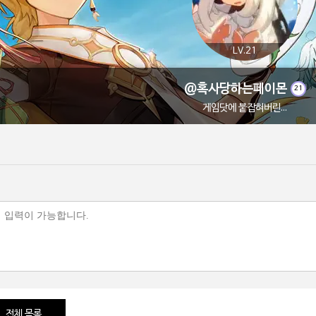
LV.21
@혹사당하는페이몬
21
게임닷에 붙잡혀버린...
전체 목록