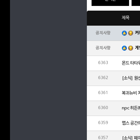
제목
커
공지사항
게
공지사항
6363
몬드 타타
6362
[소식] 
6361
복귀뉴비 
6360
npc 히
6359
맵스 공간의
6357
[소식] 페