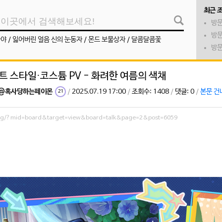
최근 
방문
방문
나야
/
잃어버린 얼음 신의 눈동자
/
몬드 보물상자
/
달콤달콤꽃
방문
바트 스타일·코스튬 PV - 화려한 여름의 색채
@혹사당하는페이몬
/
2025.07.19 17:00
/
조회수: 1408
/
댓글: 0
/
본문 건
21
.org/?mid=board&target=view&board=talk&page=2&post=6059