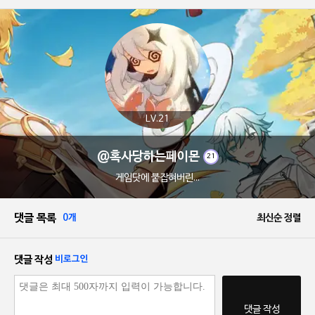
LV.21
@혹사당하는페이몬
21
게임닷에 붙잡혀버린...
댓글 목록
0개
최신순 정렬
댓글 작성
비로그인
댓글 작성