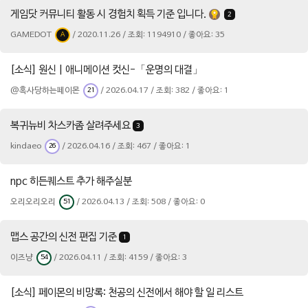
게임닷 커뮤니티 활동 시 경험치 획득 기준 입니다.
2
GAMEDOT
/ 2020.11.26 / 조회: 1194910 / 좋아요: 35
A
[소식] 원신 | 애니메이션 컷신-「운명의 대결」
@혹사당하는페이몬
/ 2026.04.17 / 조회: 382 / 좋아요: 1
21
복귀뉴비 차스카좀 살려주세요
3
kindaeo
/ 2026.04.16 / 조회: 467 / 좋아요: 1
26
npc 히든퀘스트 추가 해주실분
오리오리오리
/ 2026.04.13 / 조회: 508 / 좋아요: 0
51
맵스 공간의 신전 편집 기준
1
이즈냥
/ 2026.04.11 / 조회: 4159 / 좋아요: 3
54
[소식] 페이몬의 비망록: 천공의 신전에서 해야 할 일 리스트