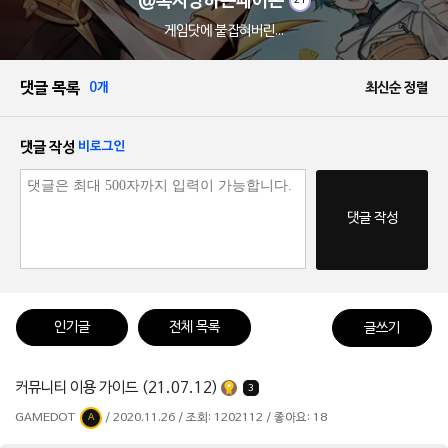
@혹사당하는페이몬
21
게임닷에 붙잡혀버린...
댓글 목록
0개
최신순 정렬
댓글 작성
비로그인
댓글 작성
인기글
전체 목록
글쓰기
커뮤니티 이용 가이드 (21.07.12)
3
GAMEDOT
/ 2020.11.26 / 조회: 1202112 / 좋아요: 18
A