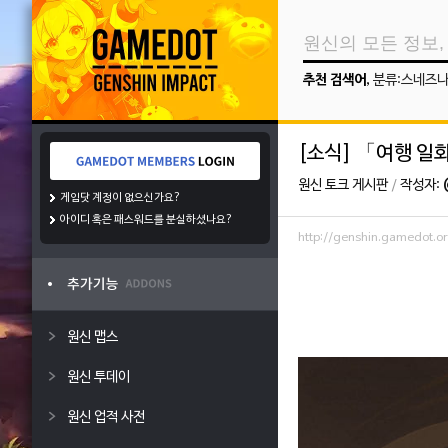
추천 검색어
,
분류:스네즈
[소식] 「여행 일
원신 토크 게시판
/
작성자:
게임닷 계정이 없으신가요?
아이디 혹은 패스워드를 분실하셨나요?
http://genshin.gamedot
원신 맵스
원신 투데이
원신 업적 사전