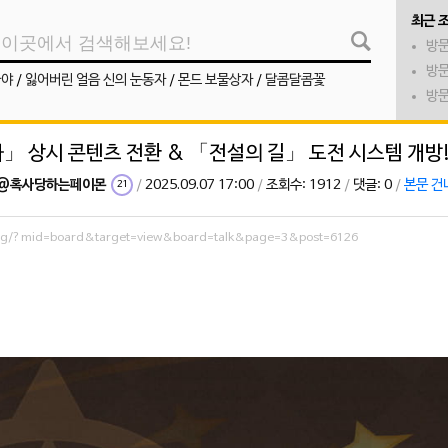
최근 
방문
방문
나야
/
잃어버린 얼음 신의 눈동자
/
몬드 보물상자
/
달콤달콤꽃
방문
화」 상시 콘텐츠 전환 & 「전설의 길」 도전 시스템 개방
@혹사당하는페이몬
/
2025.09.07 17:00
/
조회수: 1912
/
댓글: 0
/
본문 건
21
.org/?mid=board&target=view&board=talk&page=3&post=6126