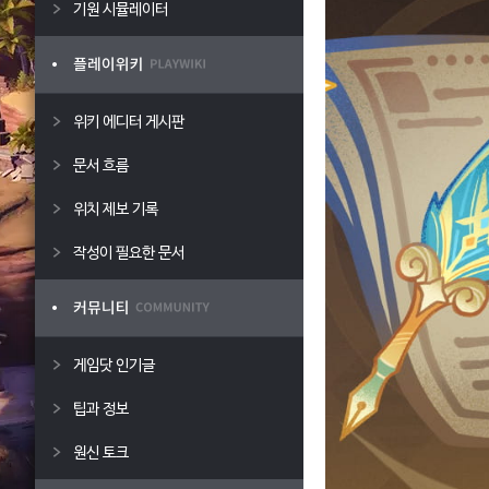
기원 시뮬레이터
위키 에디터 게시판
문서 흐름
위치 제보 기록
작성이 필요한 문서
게임닷 인기글
팁과 정보
원신 토크