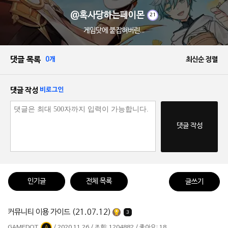
@혹사당하는페이몬
21
게임닷에 붙잡혀버린...
댓글 목록
0개
최신순 정렬
댓글 작성
비로그인
댓글 작성
인기글
전체 목록
글쓰기
커뮤니티 이용 가이드 (21.07.12)
3
GAMEDOT
/ 2020.11.26 / 조회: 1204882 / 좋아요: 18
A