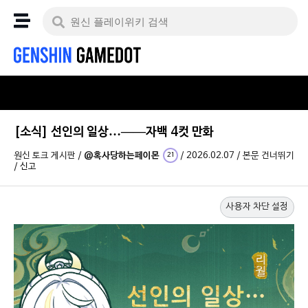
[소식] 선인의 일상…——자백 4컷 만화
원신 토크 게시판
/
@혹사당하는페이몬
/
2026.02.07
/
본문 건너뛰기
21
/
신고
사용자 차단 설정