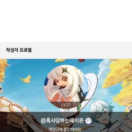
작성자 프로필
LV.21
@혹사당하는페이몬
21
게임닷에 붙잡혀버린...