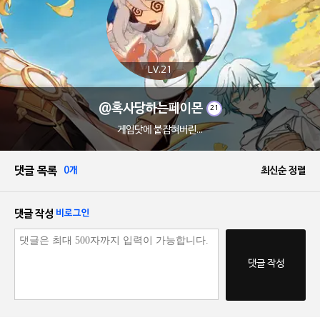
LV.21
@혹사당하는페이몬
21
게임닷에 붙잡혀버린...
댓글 목록
0개
최신순 정렬
댓글 작성
비로그인
댓글 작성