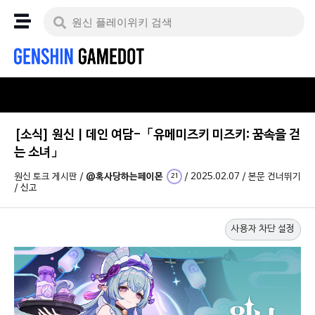
[소식] 원신 | 데인 여담-「유메미즈키 미즈키: 꿈속을 걷
는 소녀」
원신 토크 게시판
/
@혹사당하는페이몬
/
2025.02.07
/
본문 건너뛰기
21
/
신고
사용자 차단 설정