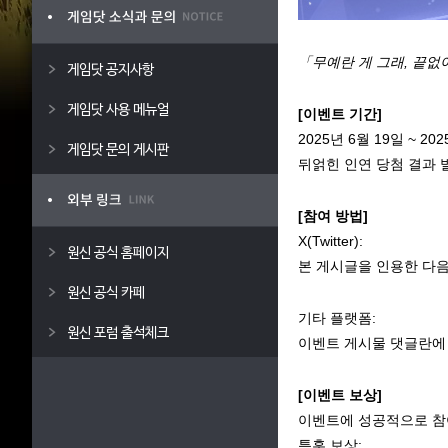
「무예란 게 그래, 끝
게임닷 공지사항
게임닷 사용 메뉴얼
[이벤트 기간]
2025년 6월 19일 ~ 202
게임닷 문의 게시판
뒤얽힌 인연 당첨 결과 발표
[참여 방법]
X(Twitter):
원신 공식 홈페이지
본 게시글을 인용한 다음
원신 공식 카페
기타 플랫폼:
원신 포럼 출석체크
이벤트 게시물 댓글란에
[이벤트 보상]
이벤트에 성공적으로 참
특훈 보상: