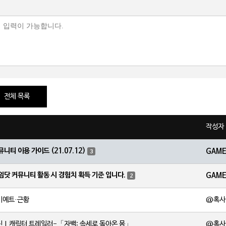
전체 목록
작성자
뮤니티 이용 가이드 (21.07.12)
GAM
3
임닷 커뮤니티 활동 시 경험치 획득 기준 입니다.
GAM
2
@혹사
비예트·근황
@혹사
신 | 캐릭터 트레일러-「자백: 속세로 돌아온 몸」