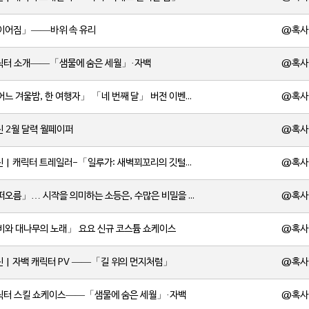
@혹사
「이어짐」——바위 속 유리
@혹사
캐릭터 소개——「샘물에 숨은 세월」·자백
@혹사
[소식] 「어느 겨울밤, 한 여행자」 「네 번째 달」 버전 이벤트 알림 제2회
@혹사
신 2월 달력 월페이퍼
@혹사
[소식] 원신 | 캐릭터 트레일러-「일루가: 새벽꾀꼬리의 깃털」
@혹사
[소식] 「떠오름」… 시작을 의미하는 소등은, 수많은 비밀을 품고 있습니다.
@혹사
「비와 대나무의 노래」 요요 신규 코스튬 쇼케이스
@혹사
신 | 자백 캐릭터 PV ——「길 위의 먼지처럼」
@혹사
캐릭터 스킬 쇼케이스——「샘물에 숨은 세월」·자백