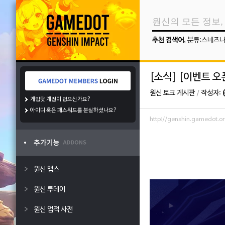
추천 검색어
,
분류:스네즈
[소식] [이벤트 오
원신 토크 게시판
/
작성자:
게임닷 계정이 없으신가요?
아이디 혹은 패스워드를 분실하셨나요?
http://genshin.gamedot
원신 맵스
원신 투데이
원신 업적 사전