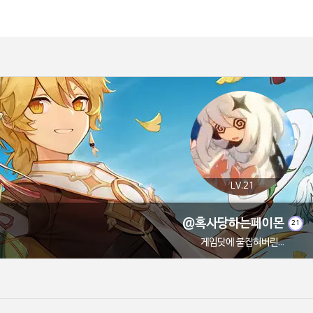
LV.21
@혹사당하는페이몬
21
게임닷에 붙잡혀버린...