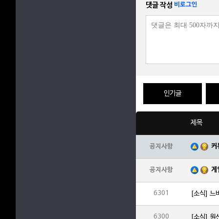
댓글 작성
비로그인
인기글
제목
커
공지사항
게
공지사항
6301
[소식] 느
6300
[소식] 원