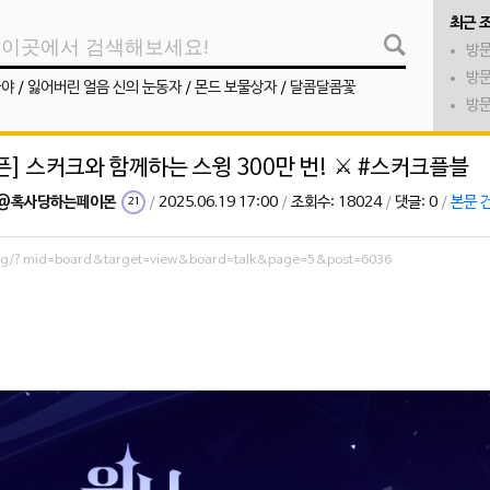
최근 
방문
방문
나야
/
잃어버린 얼음 신의 눈동자
/
몬드 보물상자
/
달콤달콤꽃
방문
픈] 스커크와 함께하는 스윙 300만 번! ⚔️ #스커크플블
@혹사당하는페이몬
/
2025.06.19 17:00
/
조회수: 18024
/
댓글: 0
/
본문 
21
.org/?mid=board&target=view&board=talk&page=5&post=6036