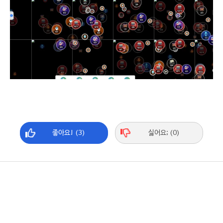
좋아요! (3)
싫어요; (0)