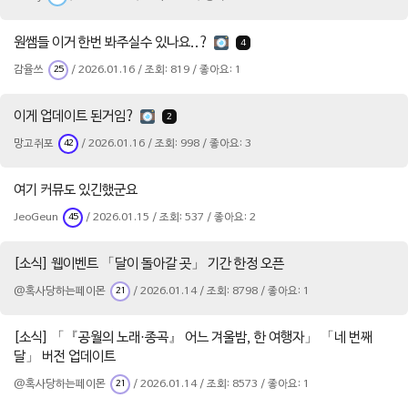
원쌤들 이거 한번 봐주실수 있나요..?
4
감율쓰
/ 2026.01.16 / 조회: 819 / 좋아요: 1
25
이게 업데이트 된거임?
2
망고쥐포
/ 2026.01.16 / 조회: 998 / 좋아요: 3
42
여기 커뮤도 있긴했군요
JeoGeun
/ 2026.01.15 / 조회: 537 / 좋아요: 2
45
[소식] 웹이벤트 「달이 돌아갈 곳」 기간 한정 오픈
@혹사당하는페이몬
/ 2026.01.14 / 조회: 8798 / 좋아요: 1
21
[소식] 「『공월의 노래·종곡』 어느 겨울밤, 한 여행자」 「네 번째
달」 버전 업데이트
@혹사당하는페이몬
/ 2026.01.14 / 조회: 8573 / 좋아요: 1
21