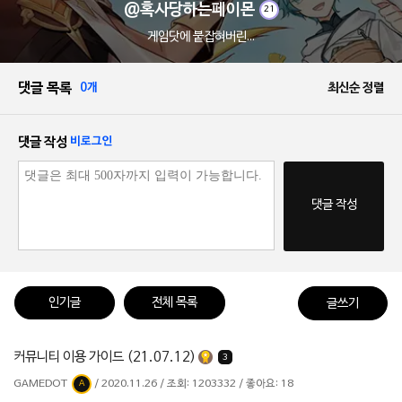
@혹사당하는페이몬
21
게임닷에 붙잡혀버린...
댓글 목록
0개
최신순 정렬
댓글 작성
비로그인
댓글 작성
인기글
전체 목록
글쓰기
커뮤니티 이용 가이드 (21.07.12)
3
GAMEDOT
/ 2020.11.26 / 조회: 1203332 / 좋아요: 18
A