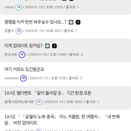
cxney
/ 2026.01.16 / 조회: 2529 / 좋아요: 1
14
원쌤들 이거 한번 봐주실수 있나요..?
4
감율쓰
/ 2026.01.16 / 조회: 823 / 좋아요: 1
25
이게 업데이트 된거임?
2
망고쥐포
/ 2026.01.16 / 조회: 1000 / 좋아요: 3
42
여기 커뮤도 있긴했군요
JeoGeun
/ 2026.01.15 / 조회: 538 / 좋아요: 2
45
[소식] 웹이벤트 「달이 돌아갈 곳」 기간 한정 오픈
@혹사당하는페이몬
/ 2026.01.14 / 조회: 8932 / 좋아요: 1
21
[소식] 「『공월의 노래·종곡』 어느 겨울밤, 한 여행자」 「네 번째
달」 버전 업데이트