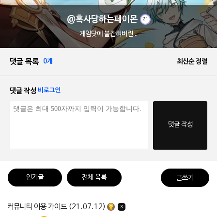
@혹사당하는페이몬
21
게임닷에 붙잡혀버린...
댓글 목록
0개
최신순 정렬
댓글 작성
비로그인
댓글 작성
인기글
전체 목록
글쓰기
커뮤니티 이용 가이드 (21.07.12)
3