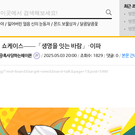
최근 
방문
방문
나야
/
잃어버린 얼음 신의 눈동자
/
몬드 보물상자
/
달콤달콤꽃
방문
스킬 쇼케이스——「생명을 잇는 바람」·이파
@혹사당하는페이몬
/
2025.05.03 20:00
/
조회수: 1829
/
댓글: 0
/
본문 건
21
.org/?mid=board&target=view&board=talk&page=7&post=5990