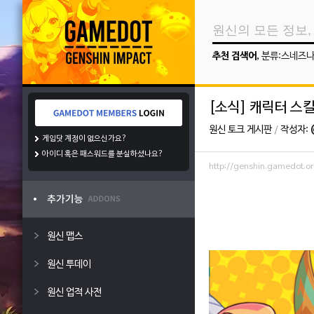
추천 검색어
,
분류:스네즈
[소식] 캐릭터 
원신 토크 게시판
/
작성자:
게임닷 계정이 없으신가요?
아이디 혹은 패스워드를 분실하셨나요?
http://genshin.gamedot
원신 맵스
원신 투데이
원신 업적 사전