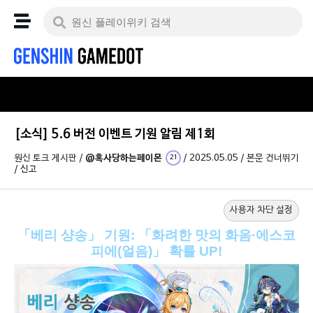
[소식] 5.6 버전 이벤트 기원 알림 제1회
원신 토크 게시판
/
@혹사당하는페이몬
/
2025.05.05
/
본문 건너뛰기
21
/
신고
사용자 차단 설정
「베리 샹송」 기원: 「화려한 맛의 화음·에스코
피에(얼음)」 확률 UP!