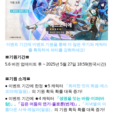
이벤트 기간에 이벤트 기원을 통해 더 많은 무기와 캐릭터
를 획득하여 파티를 강화하세요!
〓기원기간〓
5.6 버전 업데이트 후 ~ 2025년 5월 27일 18:59(한국시간)
〓기원 소개〓
● 이벤트 기간에 한정 ★5 캐릭터 
「화려한 맛의 화음·에스
코피에(얼음)」
의 기원 획득 확률 대폭 증가!
● 이벤트 기간에 ★4 캐릭터 
「생명을 잇는 바람·이파(바
람)」
, 
「깊은 어둠의 연기·올로룬(번개)」
, 
「저녁별의 아
름다운 사색·레일라(얼음)」
의 기원 획득 확률 대폭 증가!