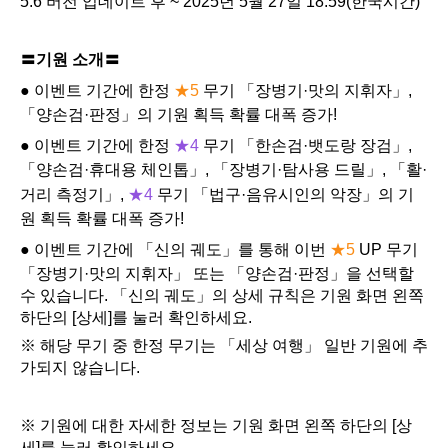
5.6 버전 업데이트 후 ~ 2025년 5월 27일 18:59(한국시간)
〓기원 소개〓
● 이벤트 기간에 한정 
★5
 무기 「장병기·맛의 지휘자」, 
「양손검·판정」의 기원 획득 확률 대폭 증가!
● 이벤트 기간에 한정 
★4
 무기 「한손검·뱃도랑 장검」, 
「양손검·휴대용 체인톱」, 「장병기·탐사용 드릴」, 「활·
거리 측정기」, 
★4
 무기 「법구·음유시인의 악장」의 기
원 획득 확률 대폭 증가!
● 이벤트 기간에 「신의 궤도」를 통해 이번 
★5
 UP 무기 
「장병기·맛의 지휘자」 또는 「양손검·판정」을 선택할 
수 있습니다. 「신의 궤도」의 상세 규칙은 기원 화면 왼쪽 
하단의 [상세]를 눌러 확인하세요.
※ 해당 무기 중 한정 무기는 「세상 여행」 일반 기원에 추
가되지 않습니다.
※ 기원에 대한 자세한 정보는 기원 화면 왼쪽 하단의 [상
세]를 눌러 확인하세요.