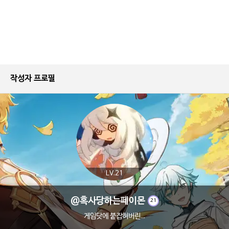
작성자 프로필
LV.21
@혹사당하는페이몬
21
게임닷에 붙잡혀버린...