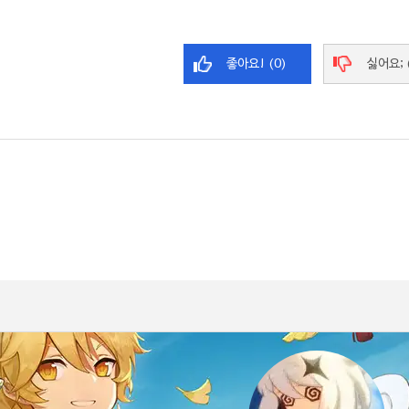
좋아요! (0)
싫어요; 