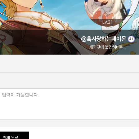
LV.21
@혹사당하는페이몬
21
게임닷에 붙잡혀버린...
전체 목록