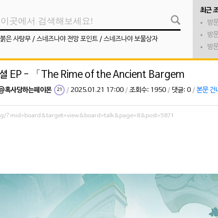
최근 
방문
방문
붉은 사탕무
/
스네즈나야 전망 포인트
/
스네즈나야 보물상자
방문
EP - 「The Rime of the Ancient Bargem
@혹사당하는페이몬
/
2025.01.21 17:00
/
조회수: 1950
/
댓글: 0
/
본문 건
21
.org/?mid=board&target=view&board=talk&page=8&post=5871