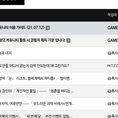
작성자
뮤니티 이용 가이드 (21.07.12)
GAM
3
임닷 커뮤니티 활동 시 경험치 획득 기준 입니다.
GAM
2
@혹사
늘과 대지
HiTZ
 도안들 어디서 얻는지 검색 안되는데 왜 그런가요?
@혹사
[소식] 「함박『눈』 리조트, 별세계에서 파티를!」 웹이벤트 「파티 도전」 임무 기간 한정
@혹사
[소식] 만능 장인의 「개인적인 볼일」——「영혼을 벼리는 불꽃·실로닌(바위)」 확률 UP!
@혹사
[소식] 유유자적, 여유만만——「부드러운 괴력·바레사(번개)」 확률 UP!
@혹사
[소식] 「극북의 야행시」 「세 번째 달」 버전 이벤트 알림 제2회