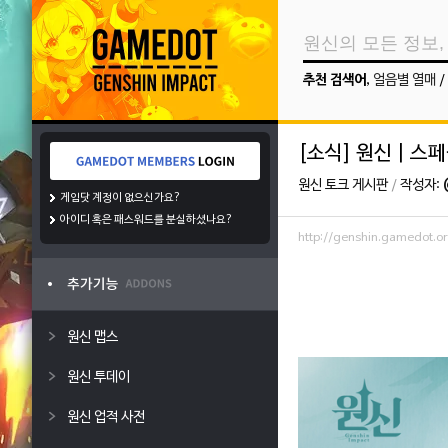
추천 검색어
,
얼음별 열매
/
[소식] 원신 | 스페셜 
원신 토크 게시판
/
작성자:
게임닷 계정이 없으신가요?
아이디 혹은 패스워드를 분실하셨나요?
http://genshin.gamedot
원신 맵스
원신 투데이
원신 업적 사전