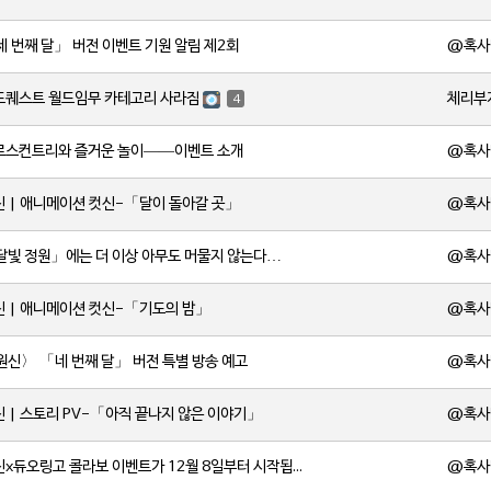
@혹사
세 번째 달」 버전 이벤트 기원 알림 제2회
체리부
드퀘스트 월드임무 카테고리 사라짐
4
@혹사
크로스컨트리와 즐거운 놀이——이벤트 소개
@혹사
신 | 애니메이션 컷신-「달이 돌아갈 곳」
@혹사
「달빛 정원」에는 더 이상 아무도 머물지 않는다…
@혹사
신 | 애니메이션 컷신-「기도의 밤」
@혹사
원신〉 「네 번째 달」 버전 특별 방송 예고
@혹사
신 | 스토리 PV-「아직 끝나지 않은 이야기」
@혹사
[소식] 원신x듀오링고 콜라보 이벤트가 12월 8일부터 시작됩니다!