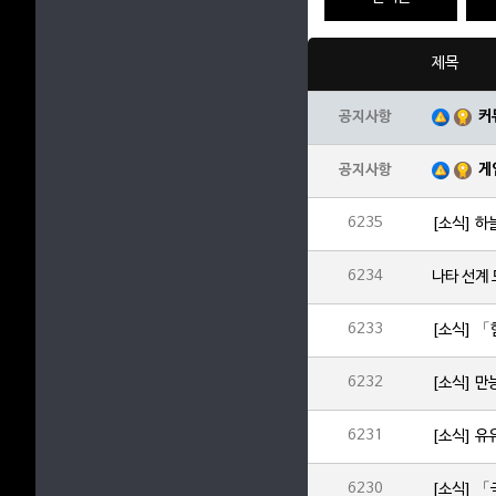
제목
커
공지사항
게
공지사항
6235
[소식] 하
6234
나타 선계
6233
6232
6231
6230