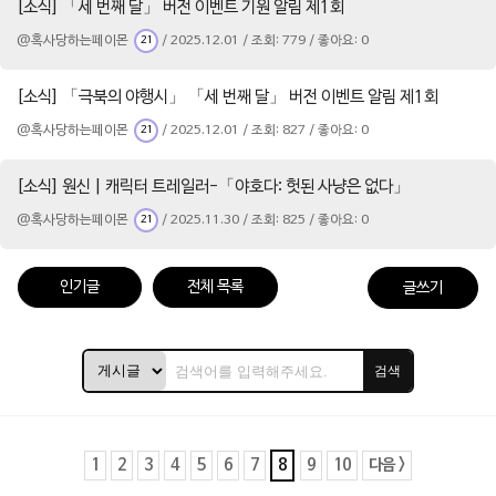
[소식] 「세 번째 달」 버전 이벤트 기원 알림 제1회
@혹사당하는페이몬
/ 2025.12.01 / 조회: 779 / 좋아요: 0
21
[소식] 「극북의 야행시」 「세 번째 달」 버전 이벤트 알림 제1회
@혹사당하는페이몬
/ 2025.12.01 / 조회: 827 / 좋아요: 0
21
[소식] 원신 | 캐릭터 트레일러-「야호다: 헛된 사냥은 없다」
@혹사당하는페이몬
/ 2025.11.30 / 조회: 825 / 좋아요: 0
21
인기글
전체 목록
글쓰기
검색
1
2
3
4
5
6
7
8
9
10
다음 >