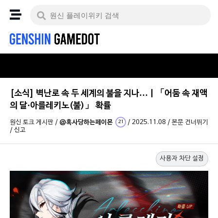
[소식] 벽난로 속 두 세계의 불을 지나… | 「어둠 속 재액
의 달·아를레키노(불)」 확률
원신 토크 게시판
/
@혹사당하는페이몬
/
2025.11.08
/
본문 건너뛰기
21
/
신고
사용자 차단 설정