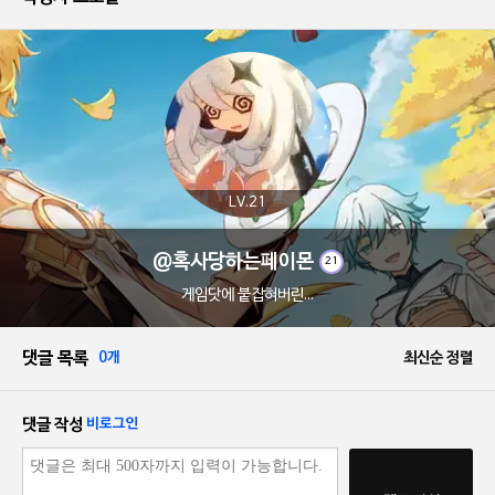
LV.21
@혹사당하는페이몬
21
게임닷에 붙잡혀버린...
댓글 목록
0개
최신순 정렬
댓글 작성
비로그인