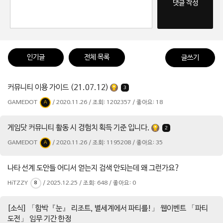
댓글 작성
인기글
전체 목록
글쓰기
커뮤니티 이용 가이드 (21.07.12)
3
GAMEDOT
/ 2020.11.26 / 조회: 1202357 / 좋아요: 18
A
게임닷 커뮤니티 활동 시 경험치 획득 기준 입니다.
2
GAMEDOT
/ 2020.11.26 / 조회: 1195208 / 좋아요: 35
A
나타 선계 도안들 어디서 얻는지 검색 안되는데 왜 그런가요?
HiTZZY
/ 2025.12.25 / 조회: 648 / 좋아요: 0
8
[소식] 「함박『눈』 리조트, 별세계에서 파티를!」 웹이벤트 「파티
도전」 임무 기간 한정