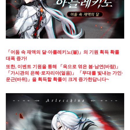
「어둠 속 재액의 달·아를레키노(불)」의 기원 획득 확률 
대폭 증가!
또한, 이벤트 기원을 통해 「옥으로 엮은 봄·남연(바람)」 
「가시관의 은혜·로자리아(얼음)」 「무대를 빛내는 가인·
운근(바위)」을 획득할 확률이 크게 증가한답니다~