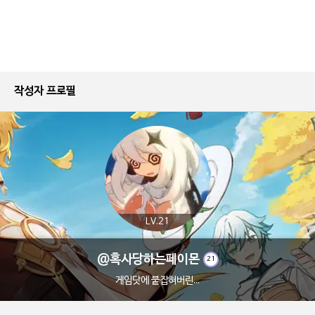
작성자 프로필
LV.21
@혹사당하는페이몬
21
게임닷에 붙잡혀버린...