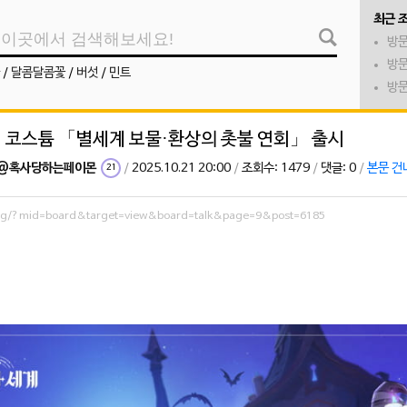
최근 
방문
방문
/
달콤달콤꽃
/
버섯
/
민트
방문
형 코스튬 「별세계 보물·환상의 촛불 연회」 출시
@혹사당하는페이몬
/
2025.10.21 20:00
/
조회수: 1479
/
댓글: 0
/
본문 건
21
.org/?mid=board&target=view&board=talk&page=9&post=6185