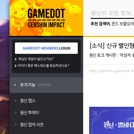
추천 검색어
,
몬드 보물상자
[소식] 신규 별인
원신 토크 게시판
/
작성자:
게임닷 계정이 없으신가요?
아이디 혹은 패스워드를 분실하셨나요?
http://genshin.gamedot
원신 맵스
원신 투데이
원신 업적 사전