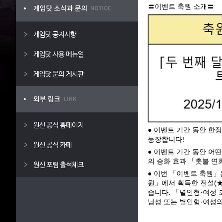
〓이벤트 축원 소개〓
게임닷 공지사항
게임닷 사용 메뉴얼
게임닷 문의 게시판
원신 공식 홈페이지
● 이벤트 기간 동안 한
등장합니다!
원신 공식 카페
● 이벤트 기간 동안 어떤
의 승화 효과 「촛불 연
원신 포럼 출석체크
● 이번 「이벤트 축원」
원」에서 획득한 전설(★
습니다. 「별인형·여성 
남성 또는 별인형·여성의