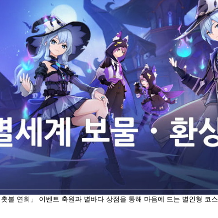
촛불 연회」 이벤트 축원과 별바다 상점을 통해 마음에 드는 별인형 코스