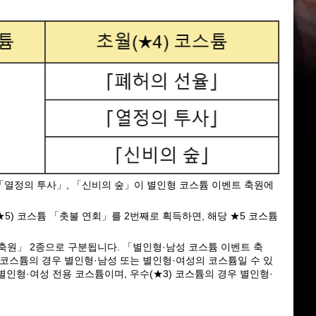
 「열정의 투사」, 「신비의 숲」이 별인형 코스튬 이벤트 축원에 
★5) 코스튬 「촛불 연회」를 2번째로 획득하면, 해당 ★5 코스튬
축원」 2종으로 구분됩니다. 「별인형·남성 코스튬 이벤트 축
) 코스튬의 경우 별인형·남성 또는 별인형·여성의 코스튬일 수 있
별인형·여성 전용 코스튬이며, 우수(★3) 코스튬의 경우 별인형·