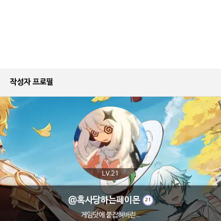
작성자 프로필
LV.21
@혹사당하는페이몬
21
게임닷에 붙잡혀버린...