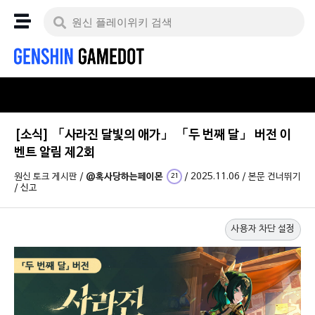
[소식] 「사라진 달빛의 애가」 「두 번째 달」 버전 이
벤트 알림 제2회
원신 토크 게시판
/
@혹사당하는페이몬
/
2025.11.06
/
본문 건너뛰기
21
/
신고
사용자 차단 설정