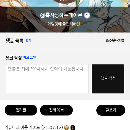
@혹사당하는페이몬
21
게임닷에 붙잡혀버린...
댓글 목록
0개
최신순 정렬
댓글 작성
비로그인
댓글 작성
인기글
전체 목록
글쓰기
커뮤니티 이용 가이드 (21.07.12)
3