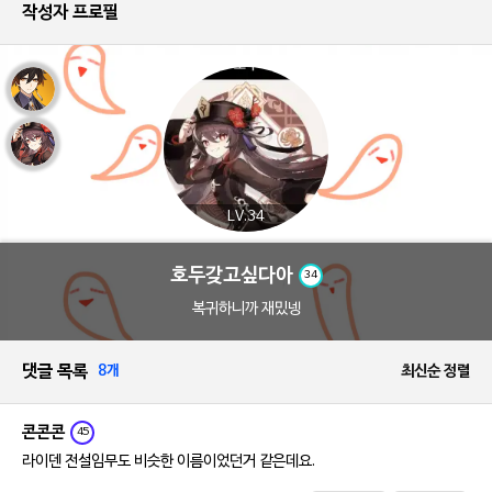
작성자 프로필
LV.34
호두갖고싶다아
34
복귀하니까 재밌넹
댓글 목록
8개
최신순 정렬
콘콘콘
45
라이덴 전설임무도 비슷한 이름이었던거 같은데요.