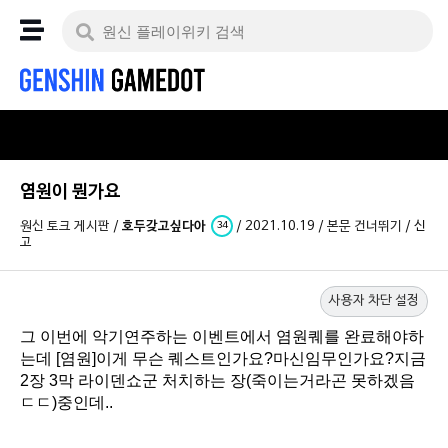
염원이 뭔가요
원신 토크 게시판
/
호두갖고싶다아
/
2021.10.19
/
본문 건너뛰기
/
신
34
고
사용자 차단 설정
그 이번에 악기연주하는 이벤트에서 염원퀘를 완료해야하
는데 [염원]이게 무슨 퀘스트인가요?마신임무인가요?지금
2장 3막 라이덴쇼군 처치하는 장(죽이는거라곤 못하겠음
ㄷㄷ)중인데..