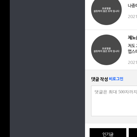
나중
2021
제노
저도 
맵스
2021
댓글 작성
비로그인
인기글