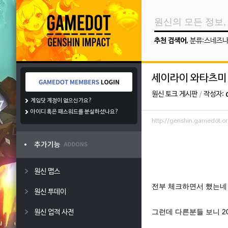
추천 검색어
,
분류:스네즈
세이라이 와타츠미 
원신 토크 게시판
/
작성자:
게임닷 계정이 없으신가요?
아이디 혹은 패스워드를 분실하셨나요?
http://genshin.gamedot.
원신 맵스
전부 체크하면서 했는네 
원신 투데이
그런데 다른분들 보니 2
원신 업적 사전