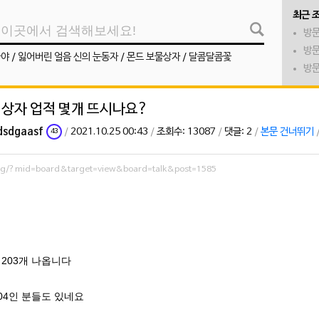
최근 
방문
방문
나야
/
잃어버린 얼음 신의 눈동자
/
몬드 보물상자
/
달콤달콤꽃
방문
상자 업적 몇개 뜨시나요?
dsdgaasf
/
2021.10.25 00:43
/
조회수: 13087
/
댓글: 2
/
본문 건너뛰기
43
org/?mid=board&target=view&board=talk&post=1585
203개 나옵니다
04인 분들도 있네요