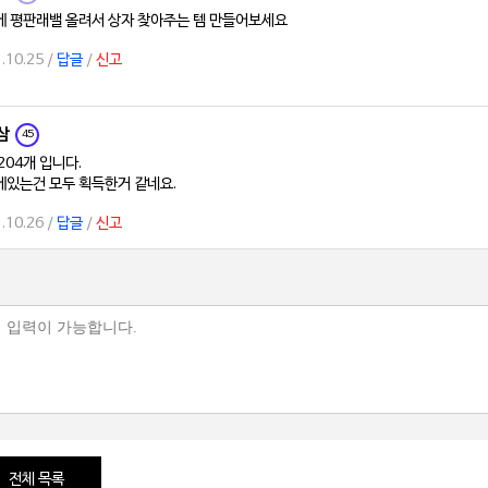
에 평판래밸 올려서 상자 찾아주는 템 만들어보세요
.10.25 /
답글
/
신고
삼
45
204개 입니다.
에있는건 모두 획득한거 같네요.
.10.26 /
답글
/
신고
전체 목록