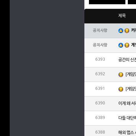
제목
커
공지사항
게
공지사항
6393
공간의 신
6392
[게임
6391
[게임
6390
이게 왜 
6389
다들 대단
6388
해외 맵스