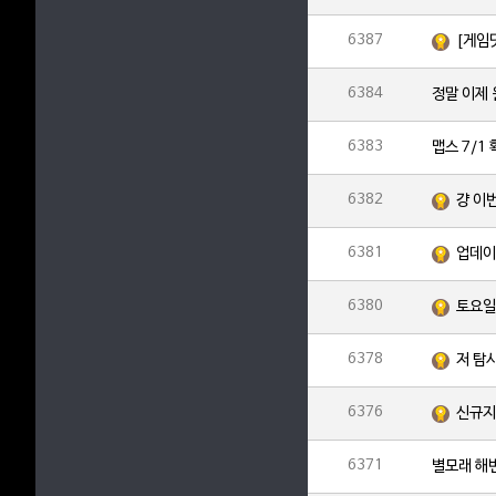
6387
[게임
6384
정말 이제
6383
맵스 7/1
6382
걍 이
6381
업데이
6380
6378
저 탐
6376
신규지
6371
별모래 해