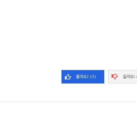
좋아요! (1)
싫어요; 