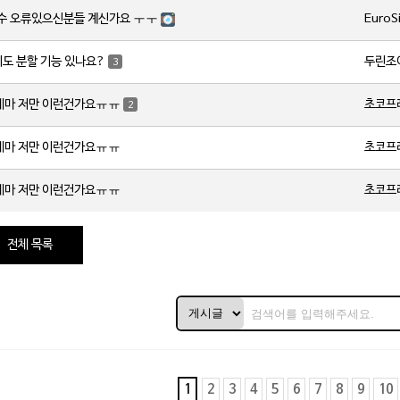
EuroS
갯수 오류있으신분들 계신가요 ㅜㅜ
두린조
지도 분할 기능 있나요?
3
초코프
레마 저만 이런건가요ㅠㅠ
2
초코프
레마 저만 이런건가요ㅠㅠ
초코프
레마 저만 이런건가요ㅠㅠ
전체 목록
1
2
3
4
5
6
7
8
9
10