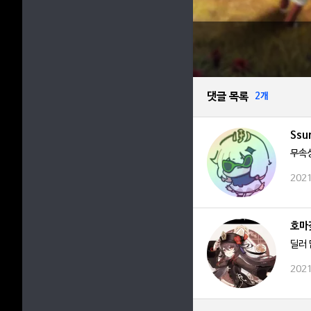
댓글 목록
2개
Ssu
무속성
2021
호마
딜러 
2021