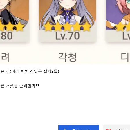
은데 (아래 치치 진있음 설탕2돌)
다른 서폿을 존버할까요