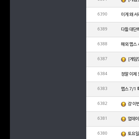
6390
이게 왜 
6389
다들 대단
6388
해외 맵스
6387
[게임
6384
정말 이제
6383
맵스 7/1
6382
걍 이
6381
업데이
6380