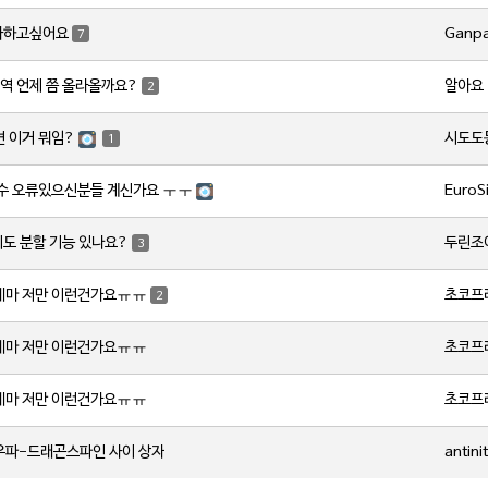
Ganp
사하고싶어요
7
알아요
역 언제 쯤 올라올까요?
2
시도도
변 이거 뭐임?
1
EuroS
갯수 오류있으신분들 계신가요 ㅜㅜ
두린조
지도 분할 기능 있나요?
3
초코프
레마 저만 이런건가요ㅠㅠ
2
초코프
레마 저만 이런건가요ㅠㅠ
초코프
레마 저만 이런건가요ㅠㅠ
antini
우파-드래곤스파인 사이 상자