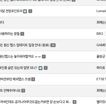
6
Lunas
서리달 전망포인트야
1
최애는
하다
BRO
 사용하라는 분들
1
GAME
닷] 원신 맵스 업데이트 일정 안내 (완료)
36
플랑군
 원신맵스는 놓아줘야할까요 ㅠㅠ
1
하이포
 확인중 글은 있는데 업뎃 되나?
1
ETSE
번버전부턴 해외맵스 쓰셈
9
최애는
트 안해주려나요
5
별미맛
토요일저녁인데도 공지나아무것도없는거보면 걍 손놧다고 봐야하나요?
8