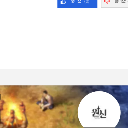
좋아요! (0)
싫어요; 