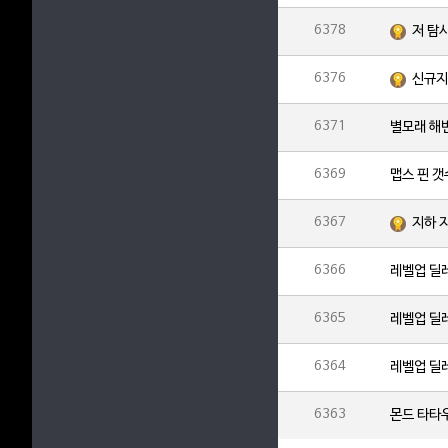
6378
저 탐
6376
신규지
6371
별모래 해
6369
맵스 핀 
6367
지하 
6366
레벨업 딜
6365
레벨업 딜
6364
레벨업 딜
6363
몬드 타타