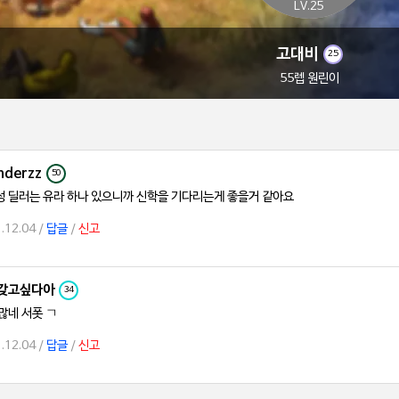
LV.25
고대비
25
55렙 원린이
nderzz
50
 딜러는 유라 하나 있으니까 신학을 기다리는게 좋을거 같아요
.12.04 /
답글
/
신고
갖고싶다아
34
많네 서폿 ㄱ
.12.04 /
답글
/
신고