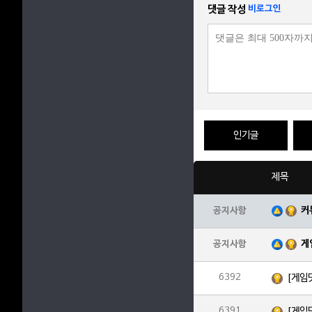
댓글 작성
비로그인
인기글
제목
커
공지사항
게
공지사항
6392
[게임
6391
[게임