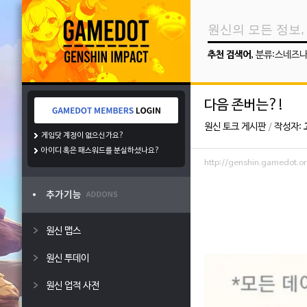
추천 검색어
,
분류:스네즈
다음 존버는?!
원신 토크 게시판
/
작성자:
게임닷 계정이 없으신가요?
아이디 혹은 패스워드를 분실하셨나요?
http://genshin.gamedot.
원신 맵스
원신 투데이
원신 업적 사전