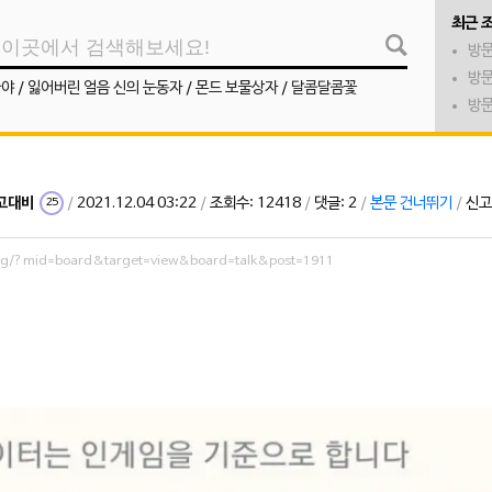
최근 
방문
방문
나야
/
잃어버린 얼음 신의 눈동자
/
몬드 보물상자
/
달콤달콤꽃
방문
고대비
/
2021.12.04 03:22
/
조회수: 12418
/
댓글: 2
/
본문 건너뛰기
/
신고
25
org/?mid=board&target=view&board=talk&post=1911