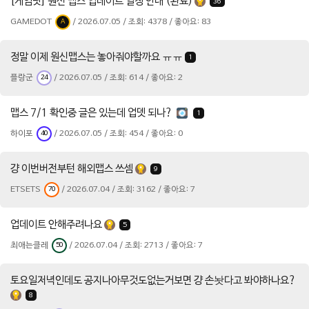
[게임닷] 원신 맵스 업데이트 일정 안내 (완료)
36
GAMEDOT
/ 2026.07.05 / 조회: 4378 / 좋아요: 83
A
정말 이제 원신맵스는 놓아줘야할까요 ㅠㅠ
1
플랑군
/ 2026.07.05 / 조회: 614 / 좋아요: 2
24
맵스 7/1 확인중 글은 있는데 업뎃 되나?
1
하이포
/ 2026.07.05 / 조회: 454 / 좋아요: 0
40
걍 이번버전부턴 해외맵스 쓰셈
9
ETSETS
/ 2026.07.04 / 조회: 3162 / 좋아요: 7
70
업데이트 안해주려나요
5
최애는클레
/ 2026.07.04 / 조회: 2713 / 좋아요: 7
50
토요일저녁인데도 공지나아무것도없는거보면 걍 손놧다고 봐야하나요?
8