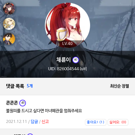
LV.40
채륜이
40
UID: 826004544 뉴비
댓글 목록
5개
최신순 정렬
콘콘콘
45
불원피를 드시고 싶다면 마녀폐관을 멈춰주세요
2021.12.11 /
답글
/
신고
좋아요! (1)
싫어요; (0)