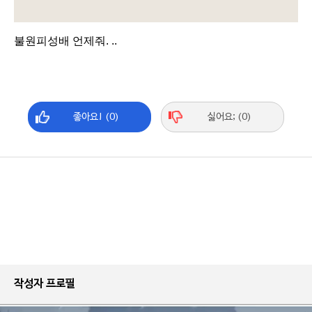
불원피성배 언제줘. ..
좋아요! (0)
싫어요; (0)
작성자 프로필