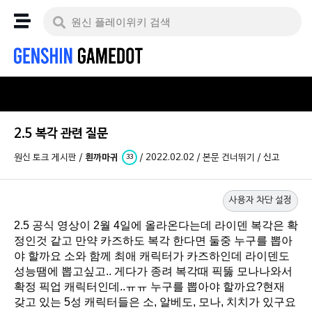
2.5 복각 관련 질문
원신 토크 게시판
/
흰까마귀
/
2022.02.02
/
본문 건너뛰기
/
신고
33
사용자 차단 설정
2.5 공식 영상이 2월 4일에 올라온다는데 라이덴 복각은 확
정인것 같고 만약 카즈하도 복각 한다면 둘중 누구를 뽑아
야 할까요 소와 함께 최애 캐릭터가 카즈하인데 라이덴도
성능땜에 뽑고싶고.. 게다가 종려 복각때 픽뚫 모나나와서
확정 픽업 캐릭터인데..ㅠㅠ 누구를 뽑아야 할까요?현재
갖고 있는 5성 캐릭터들은 소, 알베도, 모나, 치치가 있구요