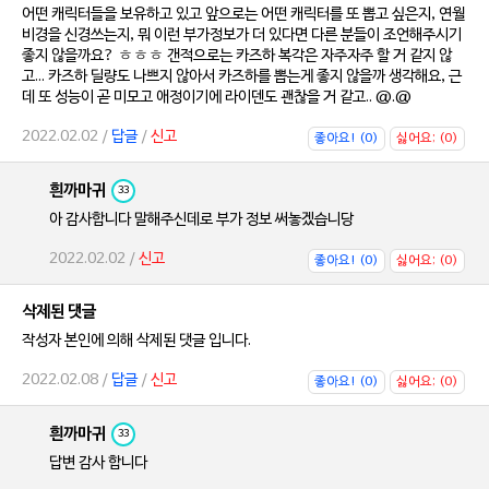
어떤 캐릭터들을 보유하고 있고 앞으로는 어떤 캐릭터를 또 뽑고 싶은지, 연월
비경을 신경쓰는지, 뭐 이런 부가정보가 더 있다면 다른 분들이 조언해주시기
좋지 않을까요? ㅎㅎㅎ 갠적으로는 카즈하 복각은 자주자주 할 거 같지 않
고... 카즈하 딜량도 나쁘지 않아서 카즈하를 뽑는게 좋지 않을까 생각해요, 근
데 또 성능이 곧 미모고 애정이기에 라이덴도 괜찮을 거 같고.. @.@
2022.02.02 /
답글
/
신고
좋아요! (0)
싫어요; (0)
흰까마귀
33
아 감사합니다 말해주신데로 부가 정보 써놓겠습니당
2022.02.02 /
신고
좋아요! (0)
싫어요; (0)
삭제된 댓글
작성자 본인에 의해 삭제된 댓글 입니다.
2022.02.08 /
답글
/
신고
좋아요! (0)
싫어요; (0)
흰까마귀
33
답변 감사 합니다