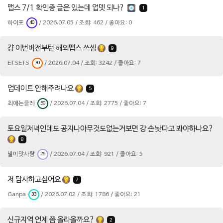
맵스 7/1 확인중 글은 있는데 업뎃 되나?
1
하이포
/ 2026.07.05 / 조회: 462 / 좋아요: 0
40
걍 이번버전부턴 해외맵스 쓰셈
9
ETSETS
/ 2026.07.04 / 조회: 3242 / 좋아요: 7
70
업데이트 안해주려나요
5
최애는클레
/ 2026.07.04 / 조회: 2775 / 좋아요: 7
50
토요일저녁인데도 공지나아무것도없는거보면 걍 손놧다고 봐야하나요?
8
별미맛사탕
/ 2026.07.04 / 조회: 921 / 좋아요: 5
26
저 탐사하고싶어요
7
Ganpa
/ 2026.07.02 / 조회: 1786 / 좋아요: 21
33
신규지역 언제 쯤 올라올까요?
2