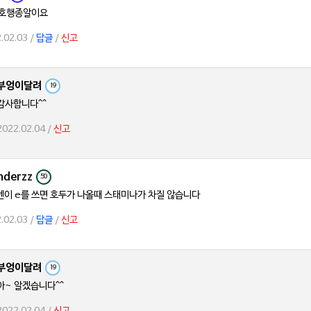
 호행종알이요
.02.03 /
답글
/
신고
부엉이달려
19
감사합니다^^
2022.02.04 /
신고
nderzz
50
이 e를 쓰면 호두가 나올때 스태미나가 차질 않습니다
.02.03 /
답글
/
신고
부엉이달려
19
아~ 알겠습니다^^