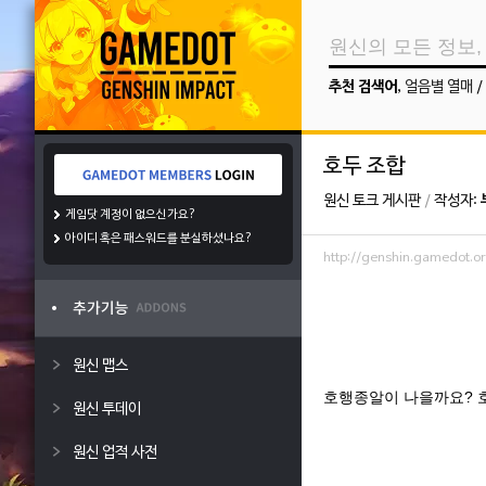
추천 검색어
,
얼음별 열매
/
호두 조합
원신 토크 게시판
/
작성자:
게임닷 계정이 없으신가요?
아이디 혹은 패스워드를 분실하셨나요?
http://genshin.gamedot.
원신 맵스
호행종알이 나을까요? 
원신 투데이
원신 업적 사전