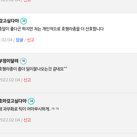
2022.02.04 /
신고
갖고싶다아
34
종알이 좋다곤 하지만 저는 개인적으로 호행라종을 더 선호합니다
.02.04 /
답글
/
신고
부엉이달려
19
호행라종이 좀더 딜이잘나오는것 같네요^^
2022.02.04 /
신고
호마갖고싶다아
34
네 과부화로 틱이 어마무시하게..ㅋㅋ
2022.02.04 /
신고