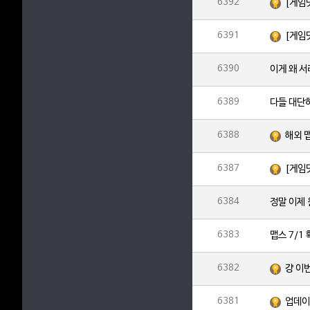
6392
[게임
6391
[게임
6390
이게 왜 
6389
다들 대단
6388
해외 
6387
[게임
6384
정말 이제
6383
맵스 7/1
6382
걍 이
6381
업데이