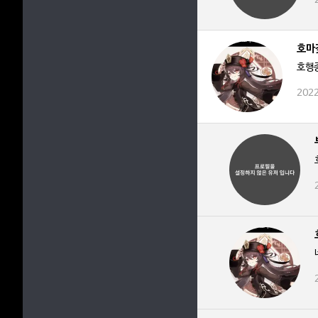
호마
호행
2022