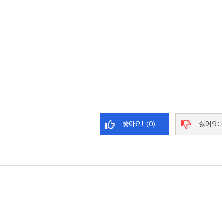
좋아요! (0)
싫어요; 