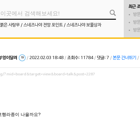
최근 
방문
방문
붉은 사탕무
/
스네즈나야 전망 포인트
/
스네즈나야 보물상자
방문
부엉이달려
/
2022.02.03 18:48
/
조회수: 11784
/
댓글: 7
/
본문 건너뛰기
/
19
org/?mid=board&target=view&board=talk&post=2287
호행라종이 나을까요?