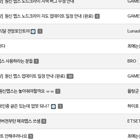
GAME
닷] 원신 맵스 노드크라이 지역 버그 수정 안내
GAME
닷] 원신 맵스 노드크라이 지도 업데이트 일정 안내 (완료)
6
Lunas
서리달 전망포인트야
1
최애는
하다
BRO
맵스 사용하라는 분들
1
GAME
닷] 원신 맵스 업데이트 일정 안내 (완료)
36
플랑군
 원신맵스는 놓아줘야할까요 ㅠㅠ
1
하이포
 확인중 글은 있는데 업뎃 되나?
1
ETSE
번버전부턴 해외맵스 쓰셈
9
최애는
트 안해주려나요
5