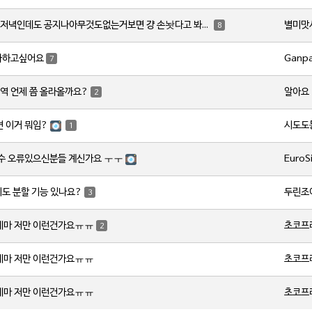
별미맛
토요일저녁인데도 공지나아무것도없는거보면 걍 손놧다고 봐야하나요?
8
Ganp
사하고싶어요
7
알아요
역 언제 쯤 올라올까요?
2
시도도
변 이거 뭐임?
1
EuroS
갯수 오류있으신분들 계신가요 ㅜㅜ
두린조
지도 분할 기능 있나요?
3
초코프
레마 저만 이런건가요ㅠㅠ
2
초코프
레마 저만 이런건가요ㅠㅠ
초코프
레마 저만 이런건가요ㅠㅠ