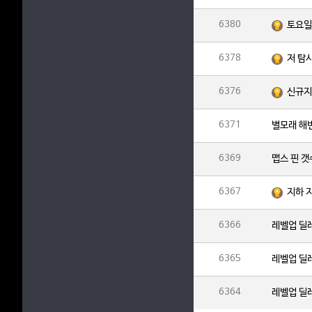
6380
6378
저 탐
6376
신규지
6371
별모래 해
6369
맵스 핀 
6367
지하 
6366
레벨업 딜
6365
레벨업 딜
6364
레벨업 딜