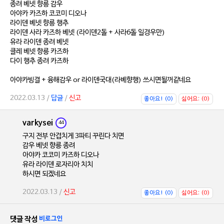
종려 베넷 향릉 감우
아야카 카즈하 코코미 디오나
라이덴 베넷 향릉 행추
라이덴 사라 카즈하 베넷 (라이덴2돌 + 사라6돌 일경우만)
유라 라이덴 종려 베넷
클레 베넷 향릉 카즈하
다이 행추 종려 카즈하
아야카빙결 + 융해감우 or 라이덴국대(라베향행) 쓰시면될꺼같네요
2022.03.13 /
답글
/
신고
좋아요! (0)
싫어요; (0)
varkysei
44
구지 전부 안겹치게 3파티 꾸린다 치면
감우 베넷 향릉 종려
아야카 코코미 카즈하 디오나
유라 라이덴 로자리아 치치
하시면 되겠네요
2022.03.13 /
신고
좋아요! (0)
싫어요; (0)
댓글 작성
비로그인