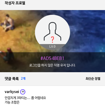
작성자 프로필
LV.0
#AD54BEB1
로그인을 하지 않은 익명 유저 입니다.
댓글 목록
2개
최신순 정렬
varkysei
44
안겹치게 3파티는..... 쫌 어렵네요
가능 조합은