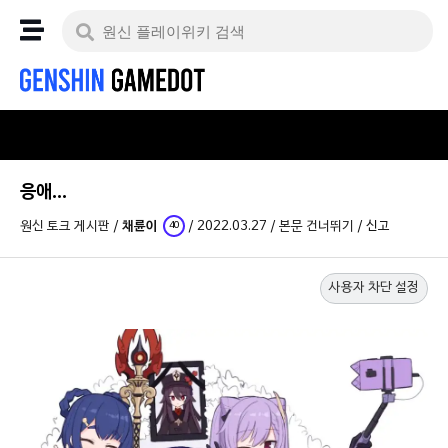
응애...
원신 토크 게시판
/
채륜이
/
2022.03.27
/
본문 건너뛰기
/
신고
40
사용자 차단 설정