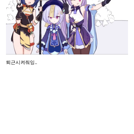
퇴근시켜줘잉..