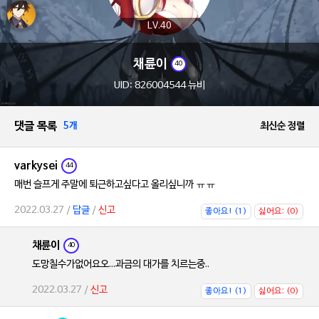
LV.40
채륜이
40
UID: 826004544 뉴비
댓글 목록
5개
최신순 정렬
varkysei
44
매번 슬프게 주말에 퇴근하고싶다고 올리싶니까 ㅠㅠ
2022.03.27 /
답글
/
신고
좋아요! (1)
싫어요; (0)
채륜이
40
도망칠수가없어요오...과금의 대가를 치르는중..
2022.03.27 /
신고
좋아요! (1)
싫어요; (0)