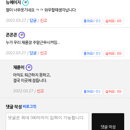
뉴에이지
36
짤이 너무웃기네요 ㅋㅋ 와우할때생각납니다
2022.03.27 /
답글
/
신고
좋아요! (1)
싫어요; (0)
콘콘콘
45
누가 우리 채륜장 주말근무시켜잉...
2022.03.27 /
답글
/
신고
좋아요! (1)
싫어요; (0)
채륜이
40
아직도 퇴근하지 못하고,
결국 이곳에 잠듭니다.
2022.03.27 /
신고
좋아요! (1)
싫어요; (0)
댓글 작성
비로그인
댓글 작성