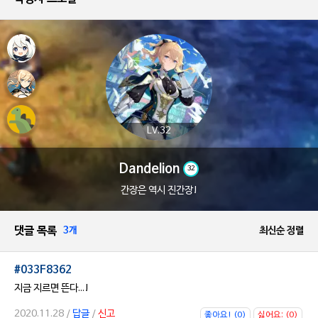
LV.32
Dandelion
32
간장은 역시 진간장!
댓글 목록
3개
최신순 정렬
#033F8362
지금 지르면 뜬다...!
2020.11.28 /
답글
/
신고
좋아요! (0)
싫어요; (0)