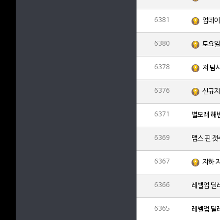
6381
업데이
6380
6378
저 탐
6376
신규지
6371
별모래 해
6369
맵스 핀 
6367
지하 
6366
레벨업 딜
6365
레벨업 딜