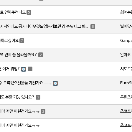
최애는
트 안해주려나요
5
별미맛
토요일저녁인데도 공지나아무것도없는거보면 걍 손놧다고 봐야하나요?
8
Ganp
사하고싶어요
7
알아요
역 언제 쯤 올라올까요?
2
시도도
변 이거 뭐임?
1
EuroS
갯수 오류있으신분들 계신가요 ㅜㅜ
두린조
지도 분할 기능 있나요?
3
초코프
레마 저만 이런건가요ㅠㅠ
2
초코프
레마 저만 이런건가요ㅠㅠ