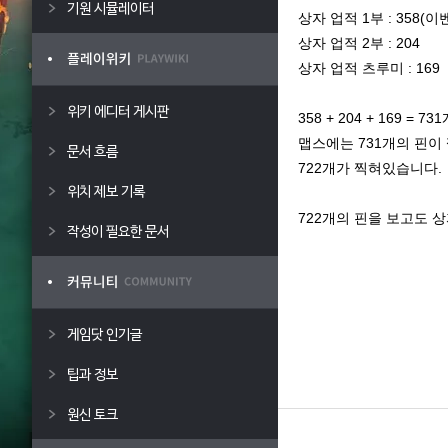
기원 시뮬레이터
상자 업적 1부 : 358(이
상자 업적 2부 : 204
상자 업적 츠루미 : 169
위키 에디터 게시판
358 + 204 + 169 = 731
맵스에는 731개의 핀이
문서 흐름
722개가 찍혀있습니다.
위치 제보 기록
722개의 핀을 보고도 
작성이 필요한 문서
게임닷 인기글
팁과 정보
원신 토크