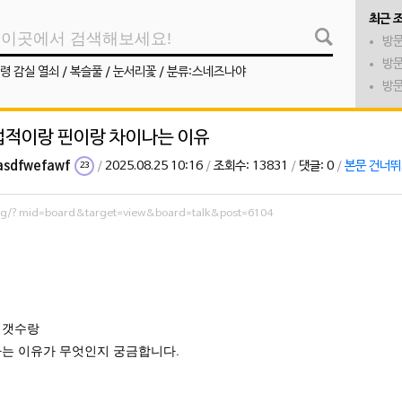
최근 
방문
방문
령 감실 열쇠
/
복슬풀
/
눈서리꽃
/
분류:스네즈나야
방문
 업적이랑 핀이랑 차이나는 이유
asdfwefawf
/
2025.08.25 10:16
/
조회수: 13831
/
댓글: 0
/
본문 건너
23
org/?mid=board&target=view&board=talk&post=6104
 갯수랑
나는 이유가 무엇인지 궁금합니다.
면