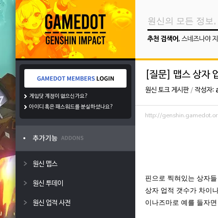
추천 검색어
,
스네즈나야 지
[질문] 맵스 상자
원신 토크 게시판
/
작성자:
게임닷 계정이 없으신가요?
아이디 혹은 패스워드를 분실하셨나요?
http://genshin.gamedot.
원신 맵스
핀으로 찍혀있는 상자들
원신 투데이
상자 업적 갯수가 차이
이나즈마로 예를 들자
원신 업적 사전