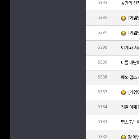
6393
공간의 신
6392
[게임
6391
[게임
6390
이게 왜 
6389
다들 대단
6388
해외 맵스
6387
[게임
6384
정말 이제
6383
맵스 7/1
6382
걍 이