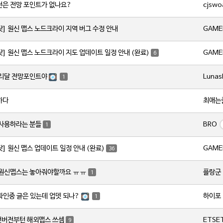
cjswo
전은 전망 포인트가 없나요?
GAME
닷] 원신 맵스 노드크라이 지역 버그 수정 안내
GAME
닷] 원신 맵스 노드크라이 지도 업데이트 일정 안내 (완료)
6
Lunas
서리달 전망포인트야
1
최애는
하다
BRO
 사용하라는 분들
1
GAME
닷] 원신 맵스 업데이트 일정 안내 (완료)
36
플랑군
 원신맵스는 놓아줘야할까요 ㅠㅠ
1
하이포
 확인중 글은 있는데 업뎃 되나?
1
ETSE
번버전부턴 해외맵스 쓰셈
9