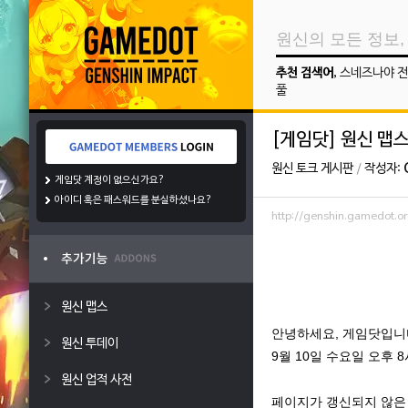
추천 검색어
,
스네즈나야 전
풀
[게임닷] 원신 맵
원신 토크 게시판
/
작성자:
게임닷 계정이 없으신가요?
아이디 혹은 패스워드를 분실하셨나요?
http://genshin.gamedot.
원신 맵스
안녕하세요, 게임닷입니
원신 투데이
9월 10일 수요일 오후 
원신 업적 사전
페이지가 갱신되지 않은 