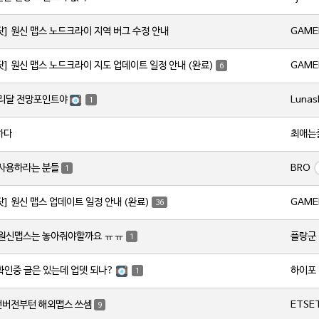
GAME
닷] 원신 맵스 노드크라이 지역 버그 수정 안내
GAME
닷] 원신 맵스 노드크라이 지도 업데이트 일정 안내 (완료)
6
Lunas
서리달 전망포인트야
1
최애는
하다
BRO
 사용하라는 분들
1
GAME
닷] 원신 맵스 업데이트 일정 안내 (완료)
36
플랑군
 원신맵스는 놓아줘야할까요 ㅠㅠ
1
하이포
 확인중 글은 있는데 업뎃 되나?
1
ETSE
번버전부턴 해외맵스 쓰셈
9