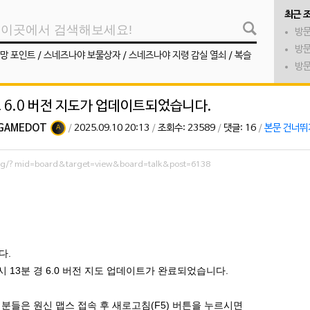
최근 
방문
방문
망 포인트
/
스네즈나야 보물상자
/
스네즈나야 지령 감실 열쇠
/
복슬
방문
스 6.0 버전 지도가 업데이트되었습니다.
GAMEDOT
/
2025.09.10 20:13
/
조회수: 23589
/
댓글: 16
/
본문 건너뛰
A
org/?mid=board&target=view&board=talk&post=6138
다.
8시 13분 경 6.0 버전 지도 업데이트가 완료되었습니다.
분들은 원신 맵스 접속 후 새로고침(F5) 버튼을 누르시면