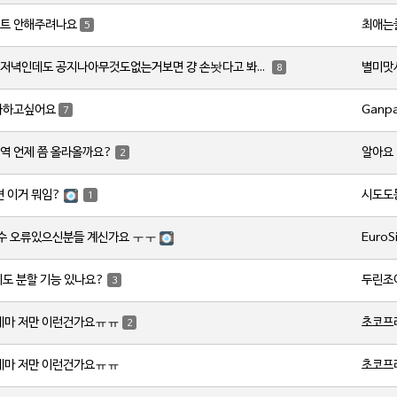
최애는
트 안해주려나요
5
별미맛
토요일저녁인데도 공지나아무것도없는거보면 걍 손놧다고 봐야하나요?
8
Ganp
사하고싶어요
7
알아요
역 언제 쯤 올라올까요?
2
시도도
변 이거 뭐임?
1
EuroS
갯수 오류있으신분들 계신가요 ㅜㅜ
두린조
지도 분할 기능 있나요?
3
초코프
레마 저만 이런건가요ㅠㅠ
2
초코프
레마 저만 이런건가요ㅠㅠ