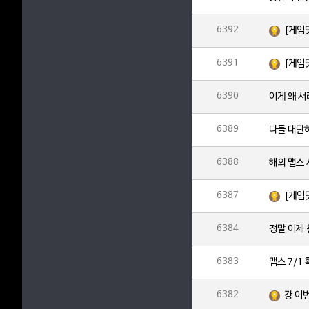
6392
[게임
6391
[게임
6390
이게 왜 
6389
다들 대단
6388
해외 맵스
6387
[게임
6384
정말 이제
6383
맵스 7/1
6382
걍 이