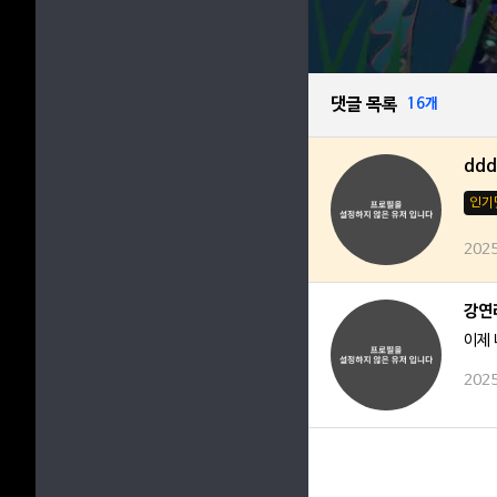
댓글 목록
16개
ddd
인기
2025
강연
이제
2025