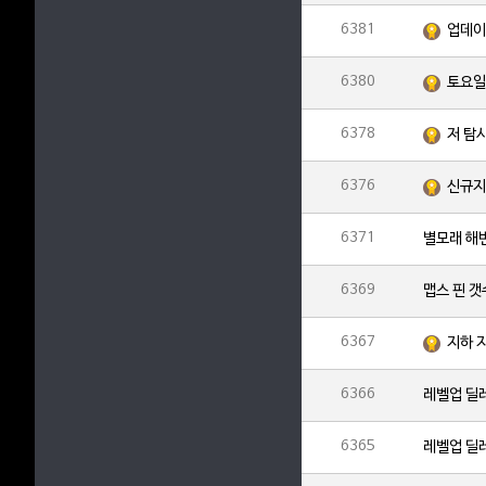
6381
업데이
6380
6378
저 탐
6376
신규지
6371
별모래 해
6369
맵스 핀 
6367
지하 
6366
레벨업 딜
6365
레벨업 딜