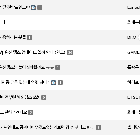
Lunas
서리달 전망포인트야
1
최애는
하다
BRO
 사용하라는 분들
1
GAME
닷] 원신 맵스 업데이트 일정 안내 (완료)
36
플랑군
 원신맵스는 놓아줘야할까요 ㅠㅠ
1
하이포
 확인중 글은 있는데 업뎃 되나?
1
ETSE
번버전부턴 해외맵스 쓰셈
9
최애는
트 안해주려나요
5
별미맛
토요일저녁인데도 공지나아무것도없는거보면 걍 손놧다고 봐야하나요?
8