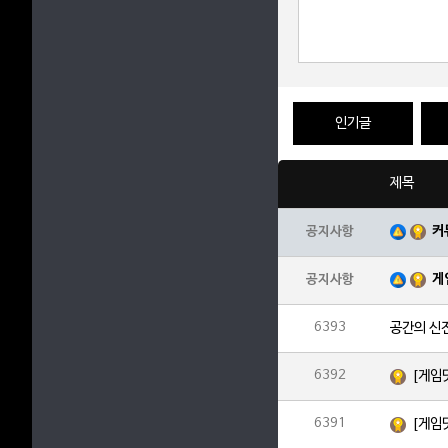
인기글
제목
커
공지사항
게
공지사항
6393
공간의 신
6392
[게임
6391
[게임