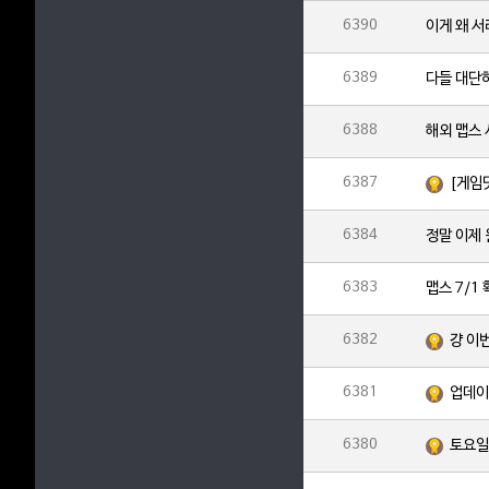
6390
이게 왜 
6389
다들 대단
6388
해외 맵스
6387
[게임
6384
정말 이제
6383
맵스 7/1
6382
걍 이
6381
업데이
6380