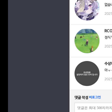
없습니
2025
RC
정식 
2025
수상
아ㅜ
2025
댓글 작성
비로그인