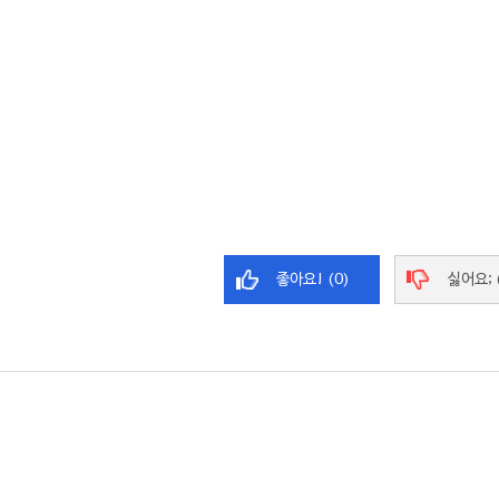
좋아요! (0)
싫어요; 