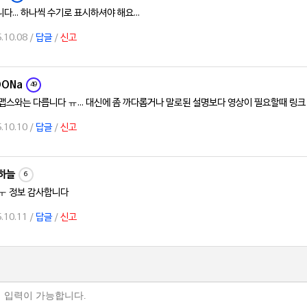
다... 하나씩 수기로 표시하셔야 해요...
.10.08 /
답글
/
신고
OONa
49
맵스와는 다릅니다 ㅠ... 대신에 좀 까다롭거나 말로된 설명보다 영상이 필요할때 링
.10.10 /
답글
/
신고
하늘
6
ㅜ 정보 감사합니다
.10.11 /
답글
/
신고