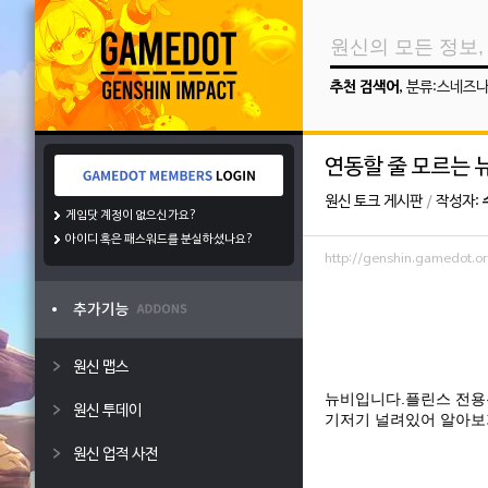
추천 검색어
,
분류:스네즈
연동할 줄 모르는
원신 토크 게시판
/
작성자:
게임닷 계정이 없으신가요?
아이디 혹은 패스워드를 분실하셨나요?
http://genshin.gamedot.
원신 맵스
뉴비입니다.플린스 전용
원신 투데이
기저기 널려있어 알아보기
원신 업적 사전