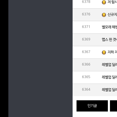
6378
저 탐
6376
신규지
6371
별모래 해
6369
맵스 핀 
6367
지하 
6366
레벨업 딜
6365
레벨업 딜
6364
레벨업 딜
인기글