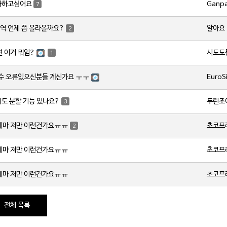
Ganp
사하고싶어요
7
알아요
역 언제 쯤 올라올까요?
2
시도도
변 이거 뭐임?
1
EuroS
갯수 오류있으신분들 계신가요 ㅜㅜ
두린조
지도 분할 기능 있나요?
3
초코프
레마 저만 이런건가요ㅠㅠ
2
초코프
레마 저만 이런건가요ㅠㅠ
초코프
레마 저만 이런건가요ㅠㅠ
전체 목록