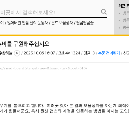
최근 
방문
방문
나야
/
잃어버린 얼음 신의 눈동자
/
몬드 보물상자
/
달콤달콤꽃
방문
 뉴비를 구원해주십시오
수상하늘
/
2025.10.06 16:07
/
조회수: 1324
/
댓글: 3
/
본문 건너뛰기
/
신
6
org/?mid=board&target=view&board=talk&post=6167
무기를 뽑으려고 합니다. 여러곳 찾아 본 결과 보물상자를 까는게 최적이
가 힘들더군요, 혹시 원신 맵스와 계정을 연동하는 방법을 아시는 고인물