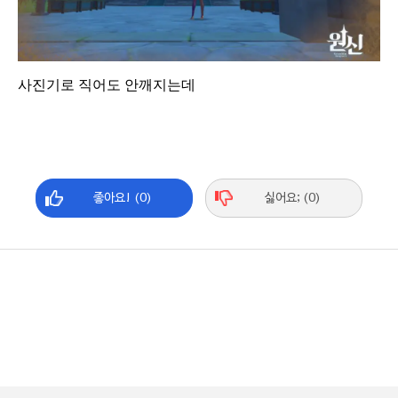
사진기로 직어도 안깨지는데
좋아요! (0)
싫어요; (0)