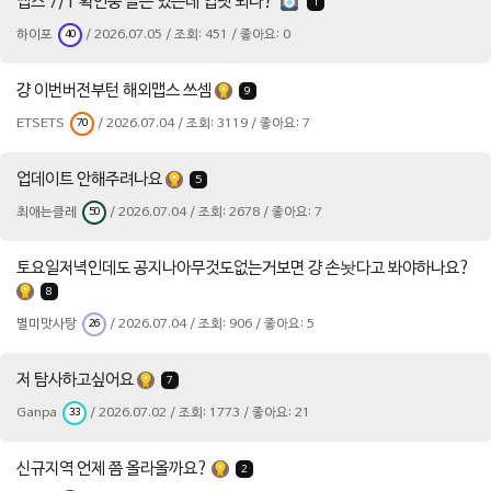
맵스 7/1 확인중 글은 있는데 업뎃 되나?
1
하이포
/ 2026.07.05 / 조회: 451 / 좋아요: 0
40
걍 이번버전부턴 해외맵스 쓰셈
9
ETSETS
/ 2026.07.04 / 조회: 3119 / 좋아요: 7
70
업데이트 안해주려나요
5
최애는클레
/ 2026.07.04 / 조회: 2678 / 좋아요: 7
50
토요일저녁인데도 공지나아무것도없는거보면 걍 손놧다고 봐야하나요?
8
별미맛사탕
/ 2026.07.04 / 조회: 906 / 좋아요: 5
26
저 탐사하고싶어요
7
Ganpa
/ 2026.07.02 / 조회: 1773 / 좋아요: 21
33
신규지역 언제 쯤 올라올까요?
2