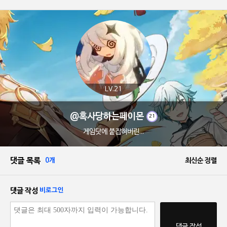
LV.21
@혹사당하는페이몬
21
게임닷에 붙잡혀버린...
댓글 목록
0개
최신순 정렬
댓글 작성
비로그인
댓글 작성