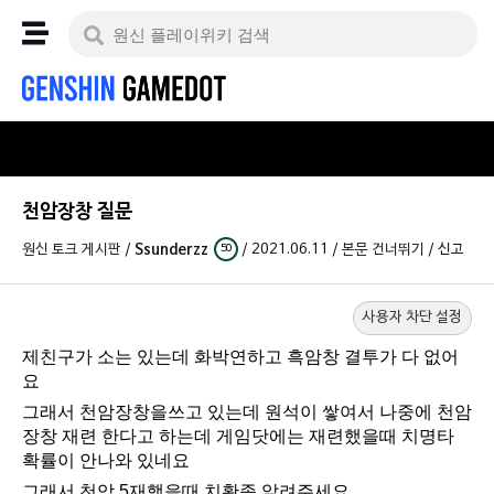
천암장창 질문
원신 토크 게시판
/
Ssunderzz
/
2021.06.11
/
본문 건너뛰기
/
신고
50
사용자 차단 설정
제친구가 소는 있는데 화박연하고 흑암창 결투가 다 없어
요
그래서 천암장창을쓰고 있는데 원석이 쌓여서 나중에 천암
장창 재련 한다고 하는데 게임닷에는 재련했을때 치명타
확률이 안나와 있네요
그래서 천암 5재했을때 치확좀 알려주세요