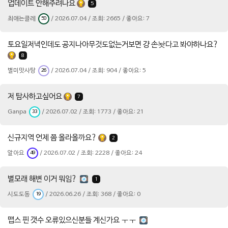
업데이트 안해주려나요
5
최애는클레
/ 2026.07.04 / 조회: 2665 / 좋아요: 7
50
토요일저녁인데도 공지나아무것도없는거보면 걍 손놧다고 봐야하나요?
8
별미맛사탕
/ 2026.07.04 / 조회: 904 / 좋아요: 5
26
저 탐사하고싶어요
7
Ganpa
/ 2026.07.02 / 조회: 1773 / 좋아요: 21
33
신규지역 언제 쯤 올라올까요?
2
알아요
/ 2026.07.02 / 조회: 2228 / 좋아요: 24
49
별모래 해변 이거 뭐임?
1
시도도동
/ 2026.06.26 / 조회: 368 / 좋아요: 0
19
맵스 핀 갯수 오류있으신분들 계신가요 ㅜㅜ