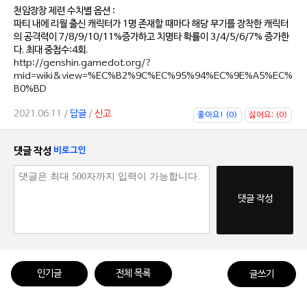
천암장창 제련 수치별 옵션 :
파티 내에 리월 출신 캐릭터가 1명 존재할 때마다 해당 무기를 장착한 캐릭터
의 공격력이 7/8/9/10/11%증가하고 치명타 확률이 3/4/5/6/7% 증가한
다. 최대 중첩수:4회.
http://genshin.gamedot.org/?
mid=wiki&view=%EC%B2%9C%EC%95%94%EC%9E%A5%EC%
B0%BD
2021.06.11 /
답글
/
신고
좋아요! (0)
싫어요; (0)
댓글 작성
비로그인
댓글 작성
인기글
전체 목록
글쓰기