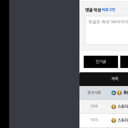
댓글 작성
비로그인
인기글
제목
유
공지사항
504
스토리 
503