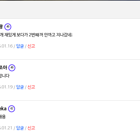
광
46
개 재밌게 보다가 2번쨰꺼 안까고 지나갔네;
.01.16 /
답글
/
신고
조아
46
합니다
.01.19 /
답글
/
신고
eka
42
해용
.01.21 /
답글
/
신고