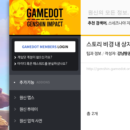
추천 검색어
,
스네즈나야 지
스토리 비경 내 상자
팁과 정보
/
작성자:
강낭땅
게임닷 계정이 없으신가요?
아이디 혹은 패스워드를 분실하셨나요?
http://genshin.gamedot
원신 맵스
원신 투데이
총 2개
원신 업적 사전