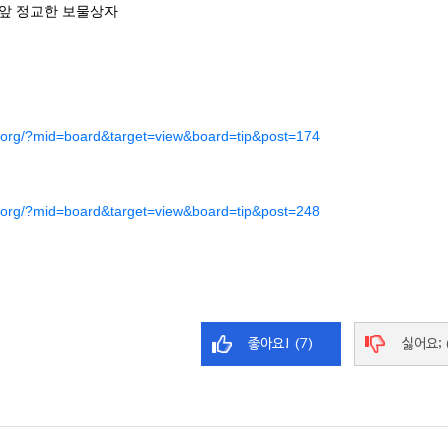
단 앞 정교한 보물상자
t.org/?mid=board&target=view&board=tip&post=174
t.org/?mid=board&target=view&board=tip&post=248
좋아요! (7)
싫어요; 