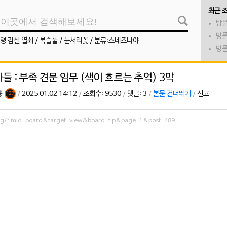
최근 
방문
방문
령 감실 열쇠
/
복슬풀
/
눈서리꽃
/
분류:스네즈나야
방문
들 : 부족 견문 임무 (색이 흐르는 추억) 3막
콩
/
2025.01.02 14:12
/
조회수: 9530
/
댓글: 3
/
본문 건너뛰기
/
신고
137
.org/?mid=board&target=view&board=tip&page=1&post=489