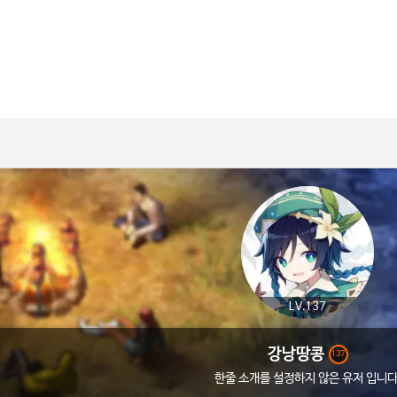
LV.137
강낭땅콩
137
한줄 소개를 설정하지 않은 유저 입니다