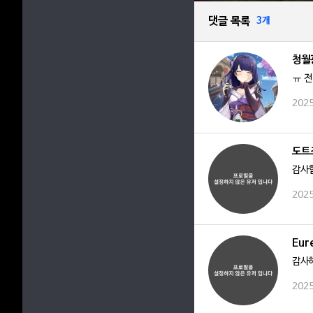
댓글 목록
3개
청월
ㅠ 전
2025
도트
감사
2025
Eur
감사
2025