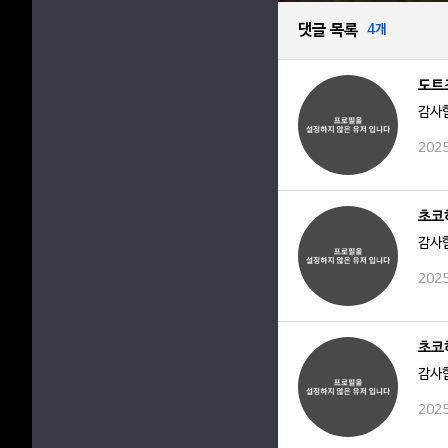
댓글 목록
4개
도트
감사
2025
초코
감사
2025
초코
감사
2025