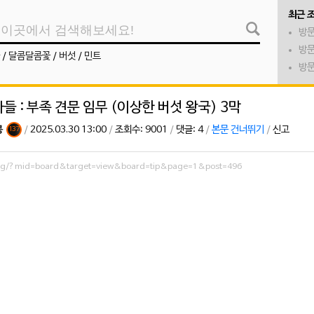
최근 
방문
방문
/
달콤달콤꽃
/
버섯
/
민트
방문
들 : 부족 견문 임무 (이상한 버섯 왕국) 3막
콩
/
2025.03.30 13:00
/
조회수: 9001
/
댓글: 4
/
본문 건너뛰기
/
신고
137
.org/?mid=board&target=view&board=tip&page=1&post=496