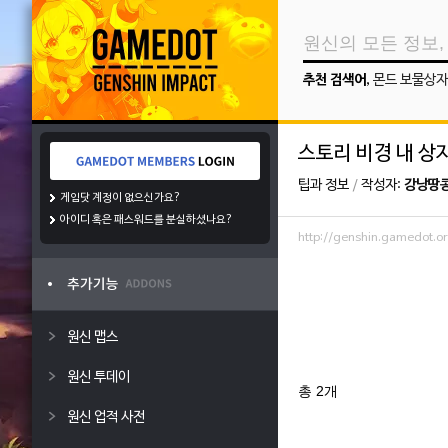
추천 검색어
,
몬드 보물상자
스토리 비경 내 상자
팁과 정보
/
작성자:
강낭땅
게임닷 계정이 없으신가요?
아이디 혹은 패스워드를 분실하셨나요?
http://genshin.gamedot
원신 맵스
원신 투데이
총 2개
원신 업적 사전