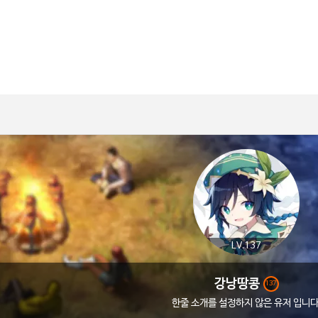
LV.137
강낭땅콩
137
한줄 소개를 설정하지 않은 유저 입니다