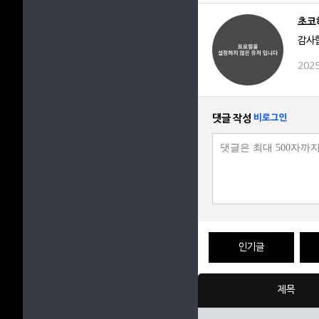
초코
감사
2025
댓글 작성
비로그인
인기글
제목