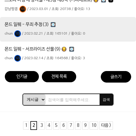
스토리 비경 내 상자들 : 제3장 제6막 (카리베르트)
5
강낭땅콩
/ 2023.03.01 / 조회: 20738 / 좋아요: 13
137
몬드 일퀘 - 무죄 추정(3)
chun
/ 2023.02.21 / 조회: 165101 / 좋아요: 0
123
몬드 일퀘 - 서프라이즈 선물(9)
chun
/ 2023.02.14 / 조회: 164568 / 좋아요: 3
123
인기글
전체 목록
글쓰기
검색
1
2
3
4
5
6
7
8
9
10
다음 >