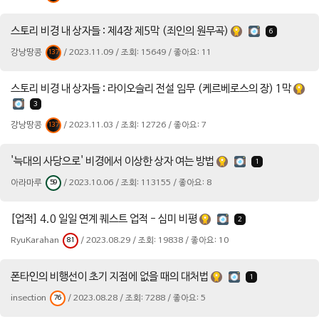
스토리 비경 내 상자들 : 제4장 제5막 (죄인의 원무곡)
6
강낭땅콩
/ 2023.11.09 / 조회: 15649 / 좋아요: 11
137
스토리 비경 내 상자들 : 라이오슬리 전설 임무 (케르베로스의 장) 1막
3
강낭땅콩
/ 2023.11.03 / 조회: 12726 / 좋아요: 7
137
'늑대의 사당으로' 비경에서 이상한 상자 여는 방법
1
아라마루
/ 2023.10.06 / 조회: 113155 / 좋아요: 8
59
[업적] 4.0 일일 연계 퀘스트 업적 - 심미 비평
2
RyuKarahan
/ 2023.08.29 / 조회: 19838 / 좋아요: 10
81
폰타인의 비행선이 초기 지점에 없을 때의 대처법
1
insection
/ 2023.08.28 / 조회: 7288 / 좋아요: 5
76