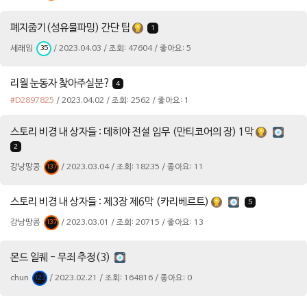
폐지줍기(성유물파밍) 간단 팁
1
세래임
/ 2023.04.03 / 조회: 47604 / 좋아요: 5
35
리월 눈동자 찾아주실분?
4
#D2897825
/ 2023.04.02 / 조회: 2562 / 좋아요: 1
스토리 비경 내 상자들 : 데히야 전설 임무 (만티코어의 장) 1막
2
강낭땅콩
/ 2023.03.04 / 조회: 18235 / 좋아요: 11
137
스토리 비경 내 상자들 : 제3장 제6막 (카리베르트)
5
강낭땅콩
/ 2023.03.01 / 조회: 20715 / 좋아요: 13
137
몬드 일퀘 - 무죄 추정(3)
chun
/ 2023.02.21 / 조회: 164816 / 좋아요: 0
123