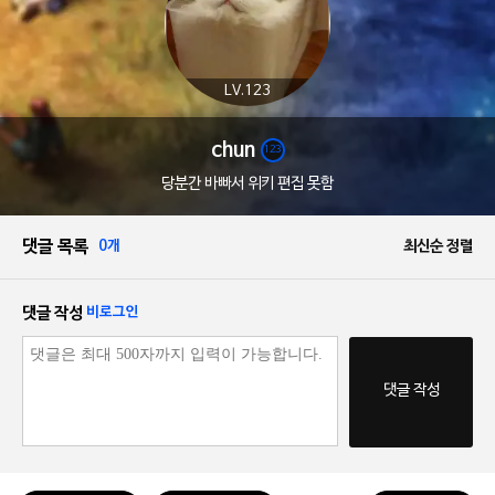
LV.123
chun
123
당분간 바빠서 위키 편집 못함
댓글 목록
0개
최신순 정렬
댓글 작성
비로그인
댓글 작성