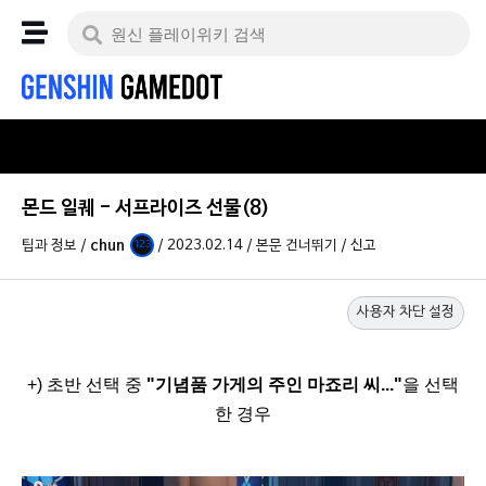
몬드 일퀘 - 서프라이즈 선물(8)
팁과 정보
/
chun
/
2023.02.14
/
본문 건너뛰기
/
신고
123
사용자 차단 설정
+) 초반 선택 중
"기념품 가게의 주인 마죠리 씨..."
을 선택
한 경우