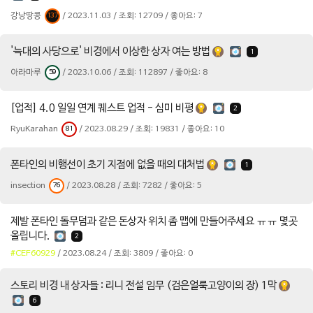
강낭땅콩
/ 2023.11.03 / 조회: 12709 / 좋아요: 7
137
'늑대의 사당으로' 비경에서 이상한 상자 여는 방법
1
아라마루
/ 2023.10.06 / 조회: 112897 / 좋아요: 8
59
[업적] 4.0 일일 연계 퀘스트 업적 - 심미 비평
2
RyuKarahan
/ 2023.08.29 / 조회: 19831 / 좋아요: 10
81
폰타인의 비행선이 초기 지점에 없을 때의 대처법
1
insection
/ 2023.08.28 / 조회: 7282 / 좋아요: 5
76
제발 폰타인 돌무덤과 같은 돈상자 위치 좀 맵에 만들어주세요 ㅠㅠ 몇곳
올립니다.
2
#CEF60929
/ 2023.08.24 / 조회: 3809 / 좋아요: 0
스토리 비경 내 상자들 : 리니 전설 임무 (검은얼룩고양이의 장) 1막
6