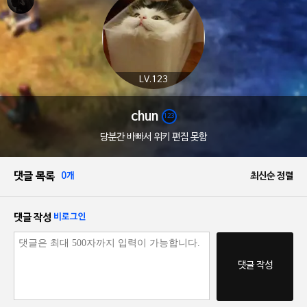
LV.123
chun
123
당분간 바빠서 위키 편집 못함
댓글 목록
0개
최신순 정렬
댓글 작성
비로그인
댓글 작성