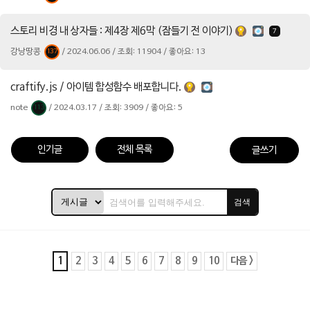
스토리 비경 내 상자들 : 제4장 제6막 (잠들기 전 이야기)
7
강낭땅콩
/ 2024.06.06 / 조회: 11904 / 좋아요: 13
137
craftify.js / 아이템 합성함수 배포합니다.
note
/ 2024.03.17 / 조회: 3909 / 좋아요: 5
113
인기글
전체 목록
글쓰기
검색
1
2
3
4
5
6
7
8
9
10
다음 >