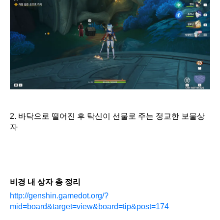
2. 바닥으로 떨어진 후 탁신이 선물로 주는 정교한 보물상
자
비경 내 상자 총 정리
http://genshin.gamedot.org/?
mid=board&target=view&board=tip&post=174