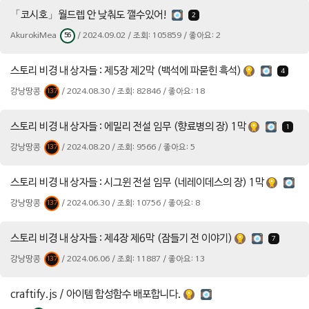
「코시호」월드렙 안 낮춰도 깰수있어!
2
AkurokiMea
/ 2024.09.02 / 조회: 105859 / 좋아요: 2
56
스토리 비경 내 상자들 : 제5장 제2막 (백석에 파묻힌 흑석)
4
강낭땅콩
/ 2024.08.30 / 조회: 82846 / 좋아요: 18
137
스토리 비경 내 상자들 : 에밀리 전설 임무 (향료병의 장) 1막
1
강낭땅콩
/ 2024.08.20 / 조회: 9566 / 좋아요: 5
137
스토리 비경 내 상자들 : 시그윈 전설 임무 (네레이데스의 장) 1막
강낭땅콩
/ 2024.06.30 / 조회: 10756 / 좋아요: 8
137
스토리 비경 내 상자들 : 제4장 제6막 (잠들기 전 이야기)
7
강낭땅콩
/ 2024.06.06 / 조회: 11887 / 좋아요: 13
137
craftify.js / 아이템 합성함수 배포합니다.